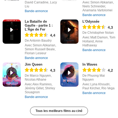
David Carradine, Lucy
Avec Simon Abkarian,
Liu
Niels Schneider,
Anamaria Vartolomei
Bande-annonce
Bande-annonce
La Bataille de
L'Odyssée
Gaulle - partie 1 :
4,3
L'Âge de Fer
De Christopher Nolan
4,4
Avec Matt Damon, Tom
De Antonin Baudry
Holland, Anne
Avec Simon Abkarian,
Hathaway
Simon Russell Beale,
Bande-annonce
Florian Lesieur
Bande-annonce
Jim Queen
In Waves
4,3
4,2
De Marco Nguyen,
De Phuong Mai
Nicolas Athane
Nguyen
Avec Alex Ramires,
Avec Lyna Khoudri,
Jérémy Gillet, Shirley
Paul Kircher, Rio Vega
Souagnon
Bande-annonce
Bande-annonce
Tous les meilleurs films au ciné