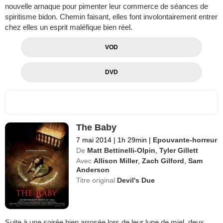
nouvelle arnaque pour pimenter leur commerce de séances de
spiritisme bidon. Chemin faisant, elles font involontairement entrer
chez elles un esprit maléfique bien réel.
VOD
DVD
The Baby
7 mai 2014
|
1h 29min
|
Epouvante-horreur
De
Matt Bettinelli-Olpin
,
Tyler Gillett
Avec
Allison Miller
,
Zach Gilford
,
Sam
Anderson
Titre original
Devil's Due
Suite à une soirée bien arrosée lors de leur lune de miel, deux