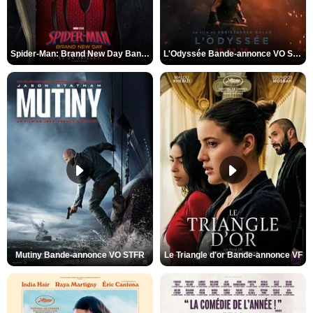
Spider-Man: Brand New Day Bande-annonce VO STFR
L'Odyssée Bande-annonce VO STFR
Mutiny Bande-annonce VO STFR
Le Triangle d'or Bande-annonce VF