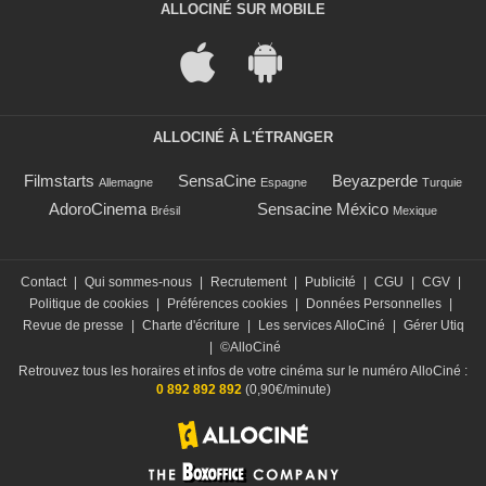
ALLOCINÉ SUR MOBILE
ALLOCINÉ À L'ÉTRANGER
Filmstarts
SensaCine
Beyazperde
Allemagne
Espagne
Turquie
AdoroCinema
Sensacine México
Brésil
Mexique
Contact
|
Qui sommes-nous
|
Recrutement
|
Publicité
|
CGU
|
CGV
|
Politique de cookies
|
Préférences cookies
|
Données Personnelles
|
Revue de presse
|
Charte d'écriture
|
Les services AlloCiné
|
Gérer Utiq
|
©AlloCiné
Retrouvez tous les horaires et infos de votre cinéma sur le numéro AlloCiné :
0 892 892 892
(0,90€/minute)