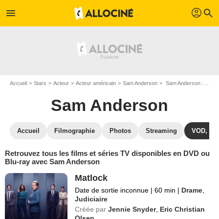
profil
menu
search
Accueil
Stars
Acteur
Acteur américain
Sam Anderson
Sam Anderson : ses Blu-Ray, DVD, VOD, SVOD
Sam Anderson
Accueil
Filmographie
Photos
Streaming
VOD, DV
Retrouvez tous les films et séries TV disponibles en DVD ou
Blu-ray avec Sam Anderson
Matlock
Date de sortie inconnue
|
60 min
|
Drame
,
Judiciaire
Créée par
Jennie Snyder
,
Eric Christian
Olsen