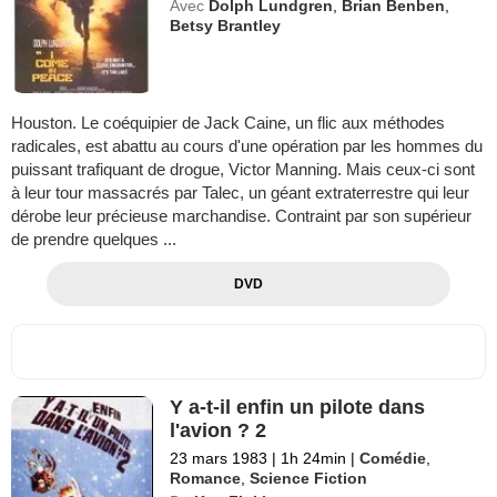
Avec
Dolph Lundgren
,
Brian Benben
,
Betsy Brantley
Houston. Le coéquipier de Jack Caine, un flic aux méthodes
radicales, est abattu au cours d'une opération par les hommes du
puissant trafiquant de drogue, Victor Manning. Mais ceux-ci sont
à leur tour massacrés par Talec, un géant extraterrestre qui leur
dérobe leur précieuse marchandise. Contraint par son supérieur
de prendre quelques ...
DVD
Y a-t-il enfin un pilote dans
l'avion ? 2
23 mars 1983
|
1h 24min
|
Comédie
,
Romance
,
Science Fiction