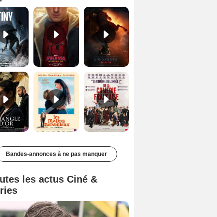
Le Triangle d'or Bande-annonce VF
Les Matins merveilleux Bande-annonce VF
De la Comédie-Française Teaser VF
Bandes-annonces à ne pas manquer
utes les actus Ciné &
ries