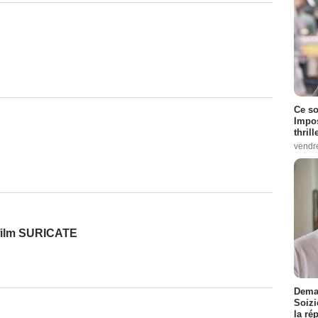
Ce so
Impos
thrill
vendr
 film SURICATE
Demai
Soizi
la ré