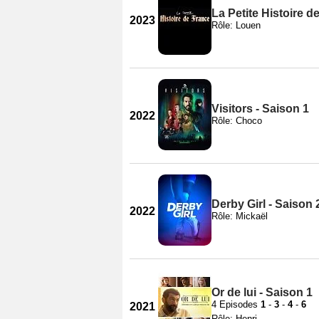
La Petite Histoire d
2023
Rôle: Louen
Visitors - Saison 1
2022
Rôle: Choco
Derby Girl - Saison 
2022
Rôle: Mickaël
Or de lui - Saison 1
4 Episodes
1
-
3
-
4
-
6
2021
Rôle: Henri