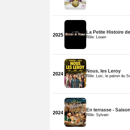
La Petite Histoire d
2025
Rôle: Louen
Nous, les Leroy
2024
Rôle: Loic, le patron du S
En terrasse - Saison
2024
Rôle: Sylvain