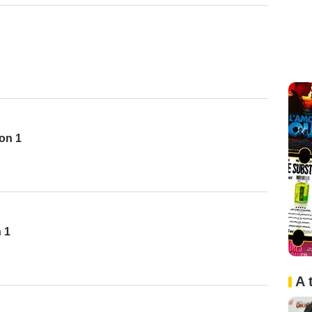
son 1
 1
A 