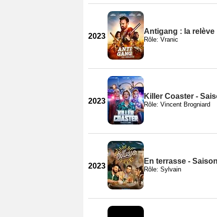
Antigang : la relève
2023
Rôle: Vranic
Killer Coaster - Sai
2023
Rôle: Vincent Brogniard
En terrasse - Saison
2023
Rôle: Sylvain