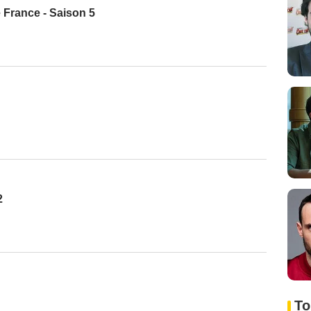
e France - Saison 5
2
To