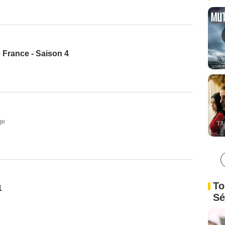
e France - Saison 4
ge
To
1
Sé