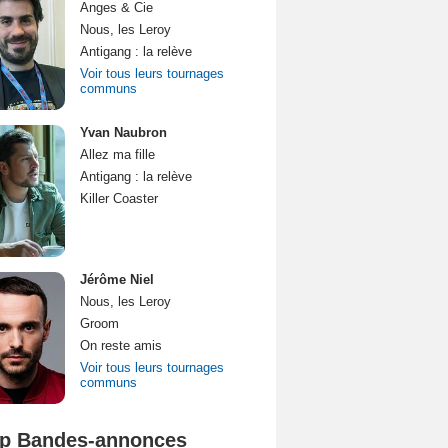
Anges & Cie
Nous, les Leroy
Antigang : la relève
Voir tous leurs tournages
communs
Yvan Naubron
Allez ma fille
Antigang : la relève
Killer Coaster
Jérôme Niel
Nous, les Leroy
Groom
On reste amis
Voir tous leurs tournages
communs
p Bandes-annonces
Mutiny Bande-annonce VO STFR
Spider-Man: Brand New Day Bande-annonce VO STFR
L'Odyssée Bande-annonce VO STFR