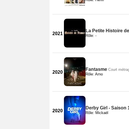
La Petite Histoire d
2021
Rôle: -
Fantasme
Court métra
2020
Rôle: Arno
Derby Girl - Saison 
2020
Rôle: Mickaël