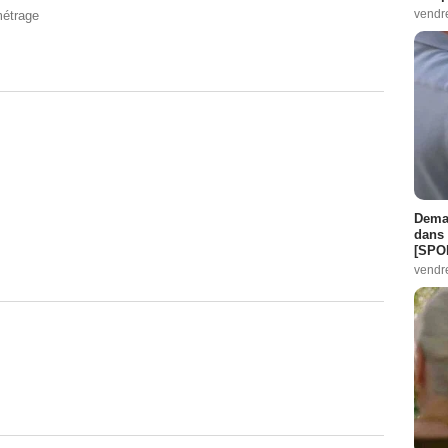
vendr
métrage
Demai
dans 
[SPO
vendr