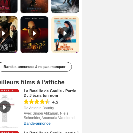
Le Triangle d'or Bande-annonce VF
Les Silences de Riyad Bande-annonce VO STFR
Les Matins merveilleux Bande-annonce VF
Bandes-annonces à ne pas manquer
illeurs films à l'affiche
La Bataille de Gaulle - Partie
2 : J’écris ton nom
4,5
De Antonin Baudry
Avec Simon Abkarian, Niels
Schneider, Anamaria Vartolomei
Bande-annonce