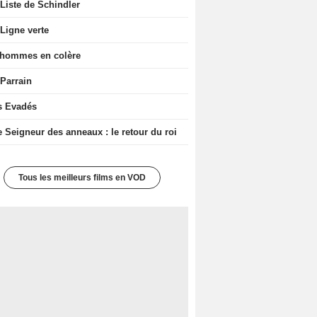
Liste de Schindler
Ligne verte
 hommes en colère
 Parrain
s Evadés
e Seigneur des anneaux : le retour du roi
Tous les meilleurs films en VOD