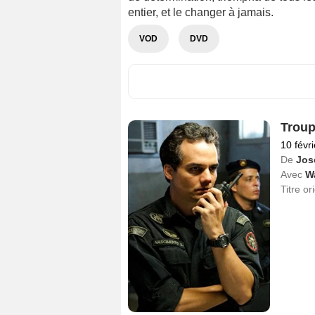
entier, et le changer à jamais.
VOD
DVD
Troupe
10 févr
De
Jos
Avec
W
Titre or