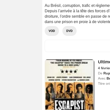
Au Brésil, corruption, trafic et règlem
Depuis l'arrivée à la tête des forces 
droiture, l'ordre semble en passe de r
dans une prison en proie à de violente
VOD
DVD
Ultim
4 févri
De
Rup
Avec
B
Titre or