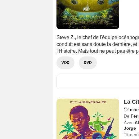
Steve Z., le chef de l'équipe océanogr
conduit est sans doute la dernière, e
l'Histoire. Mais tout ne peut pas être p
VOD
DVD
La Ci
12 mar
De
Fer
Avec
A
Jorge
Titre or