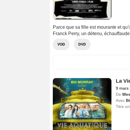
Parce que sa fille est mourante et qu'il
Franck Perry, un détenu, échauffaude
VOD
DVD
La Vi
9 mars
De
Wes
Avec
Bi
Titre or