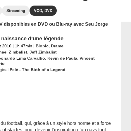
Streaming
VOD, DVD
 TV disponibles en DVD ou Blu-ray avec Seu Jorge
- naissance d’une légende
et 2016
|
1h 47min
|
Biopic
,
Drame
hael Zimbalist
,
Jeff Zimbalist
eonardo Lima Carvalho
,
Kevin de Paula
,
Vincent
rio
iginal
Pelé - The Birth of a Legend
u football, qui, grâce à un style hors norme et à force
 obstacles, pour devenir l’inspiration d’un pays tout