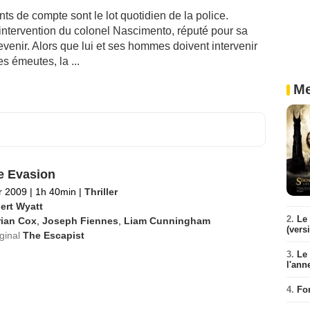
ents de compte sont le lot quotidien de la police.
d'intervention du colonel Nascimento, réputé pour sa
evenir. Alors que lui et ses hommes doivent intervenir
s émeutes, la ...
Me
e Evasion
er 2009
|
1h 40min
|
Thriller
ert Wyatt
2.
Le 
rian Cox
,
Joseph Fiennes
,
Liam Cunningham
(vers
iginal
The Escapist
3.
Le
l'ann
4.
Fo