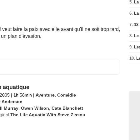
5.
La 
6.
La 
7.
12
 veut faire la paix avec elle avant qu'il ne soit trop tard,
8.
Le
 un plan d'évasion.
9.
Le
10.
L
e aquatique
 2005
|
1h 58min
|
Aventure
,
Comédie
 Anderson
ll Murray
,
Owen Wilson
,
Cate Blanchett
iginal
The Life Aquatic With Steve Zissou