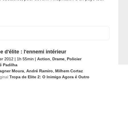
 d'élite : l'ennemi intérieur
ier 2012
|
1h 55min
|
Action
,
Drame
,
Policier
é Padilha
agner Moura
,
André Ramiro
,
Milhem Cortaz
iginal
Tropa de Elite 2: O Inimigo Agora é Outro