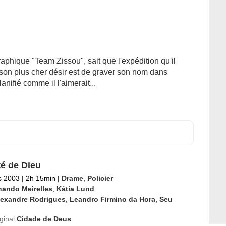
aphique "Team Zissou", sait que l'expédition qu'il
t son plus cher désir est de graver son nom dans
lanifié comme il l'aimerait...
té de Dieu
s 2003
|
2h 15min
|
Drame
,
Policier
nando Meirelles
,
Kátia Lund
lexandre Rodrigues
,
Leandro Firmino da Hora
,
Seu
iginal
Cidade de Deus