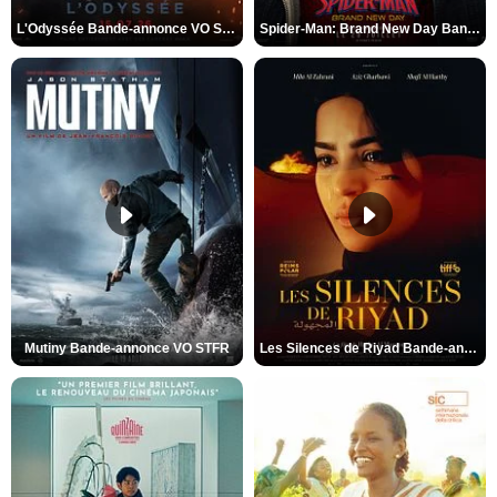
L'Odyssée Bande-annonce VO STFR
Spider-Man: Brand New Day Bande-annonce VO STFR
Mutiny Bande-annonce VO STFR
Les Silences de Riyad Bande-annonce VO STFR