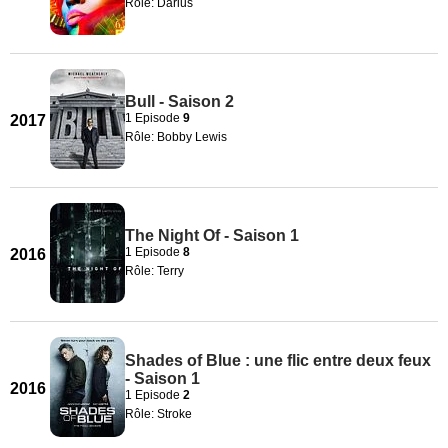
Rôle: Darius
Bull - Saison 2
1 Episode
9
2017
Rôle: Bobby Lewis
The Night Of - Saison 1
1 Episode
8
2016
Rôle: Terry
Shades of Blue : une flic entre deux feux
- Saison 1
2016
1 Episode
2
Rôle: Stroke