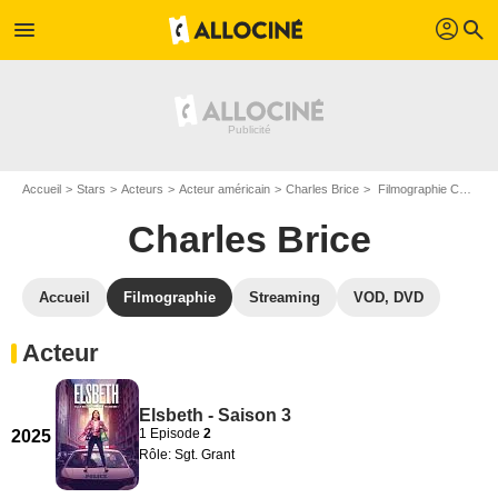
profil
menu
search
Accueil
Stars
Acteurs
Acteur américain
Charles Brice
Filmographie Charles Brice
Charles Brice
Accueil
Filmographie
Streaming
VOD, DVD
Acteur
Elsbeth - Saison 3
1 Episode
2
2025
Rôle: Sgt. Grant