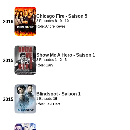
Chicago Fire - Saison 5
3 Episodes
8
-
9
-
10
2016
Rôle: Andre Keyes
Show Me A Hero - Saison 1
3 Episodes
1
-
2
-
3
2015
Rôle: Gary
Blindspot - Saison 1
1 Episode
19
2015
Rôle: Levi Hart