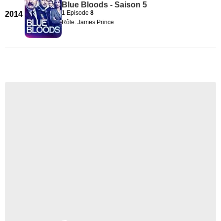
Blue Bloods - Saison 5
1 Episode
8
2014
Rôle: James Prince