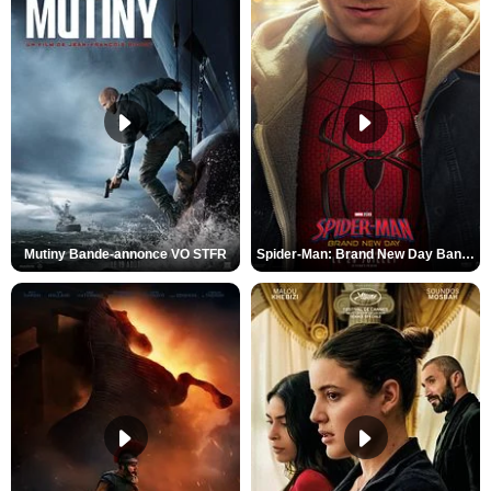
Mutiny Bande-annonce VO STFR
Spider-Man: Brand New Day Bande-annonce VO STFR