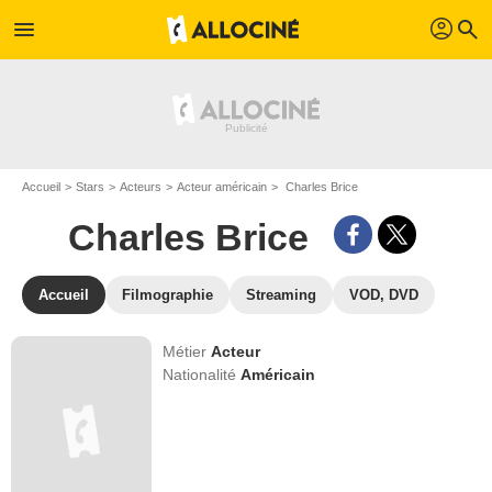
profil
menu
search
Accueil
Stars
Acteurs
Acteur américain
Charles Brice
Charles Brice
Accueil
Filmographie
Streaming
VOD, DVD
Métier
Acteur
Nationalité
Américain