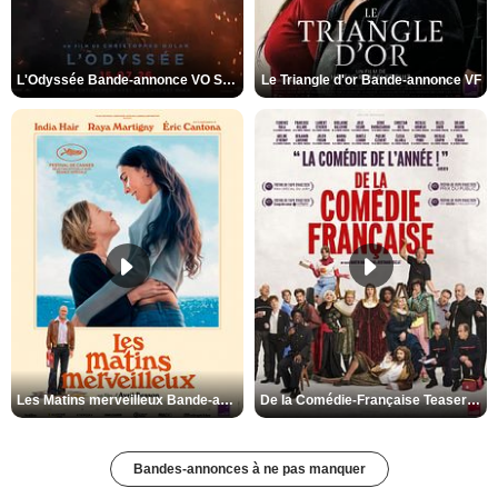
L'Odyssée Bande-annonce VO STFR
Le Triangle d'or Bande-annonce VF
Les Matins merveilleux Bande-annonce VF
De la Comédie-Française Teaser VF
Bandes-annonces à ne pas manquer