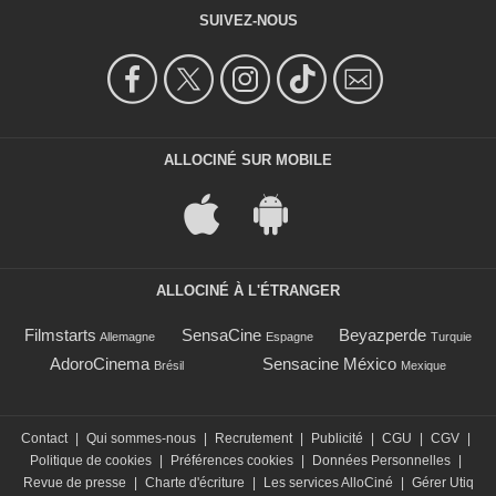
SUIVEZ-NOUS
ALLOCINÉ SUR MOBILE
ALLOCINÉ À L'ÉTRANGER
Filmstarts
SensaCine
Beyazperde
Allemagne
Espagne
Turquie
AdoroCinema
Sensacine México
Brésil
Mexique
Contact
|
Qui sommes-nous
|
Recrutement
|
Publicité
|
CGU
|
CGV
|
Politique de cookies
|
Préférences cookies
|
Données Personnelles
|
Revue de presse
|
Charte d'écriture
|
Les services AlloCiné
|
Gérer Utiq