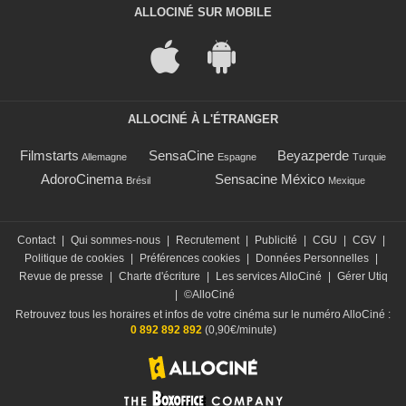
ALLOCINÉ SUR MOBILE
ALLOCINÉ À L'ÉTRANGER
Filmstarts
SensaCine
Beyazperde
Allemagne
Espagne
Turquie
AdoroCinema
Sensacine México
Brésil
Mexique
Contact
|
Qui sommes-nous
|
Recrutement
|
Publicité
|
CGU
|
CGV
|
Politique de cookies
|
Préférences cookies
|
Données Personnelles
|
Revue de presse
|
Charte d'écriture
|
Les services AlloCiné
|
Gérer Utiq
|
©AlloCiné
Retrouvez tous les horaires et infos de votre cinéma sur le numéro AlloCiné :
0 892 892 892
(0,90€/minute)