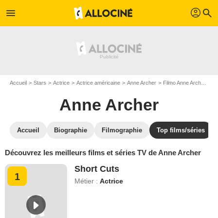
profil
menu
search
Accueil
Stars
Actrice
Actrice américaine
Anne Archer
Filmo Anne Archer
To
Anne Archer
Accueil
Biographie
Filmographie
Top films/séries
Découvrez les meilleurs films et séries TV de Anne Archer
Short Cuts
1
Métier :
Actrice