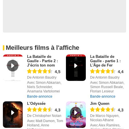
Meilleurs films à l'affiche
La Bataille de
La Bataille de
Gaulle - Partie 2 :
Gaulle - partie 1 :
J’écris ton nom
L'Âge de Fer
4,5
4,4
De Antonin Baudry
De Antonin Baudry
Avec Simon Abkarian,
Avec Simon Abkarian,
Niels Schneider,
Simon Russell Beale,
Anamaria Vartolomei
Florian Lesieur
Bande-annonce
Bande-annonce
L'Odyssée
Jim Queen
4,3
4,3
De Christopher Nolan
De Marco Nguyen,
Nicolas Athane
Avec Matt Damon, Tom
Holland, Anne
Avec Alex Ramires,