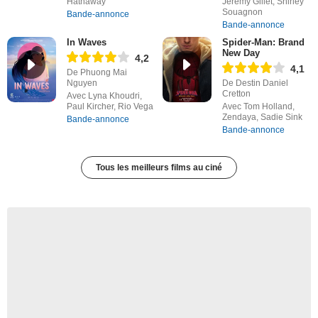
Hathaway
Jérémy Gillet, Shirley
Souagnon
Bande-annonce
Bande-annonce
In Waves
Spider-Man: Brand
New Day
4,2
4,1
De Phuong Mai
Nguyen
De Destin Daniel
Cretton
Avec Lyna Khoudri,
Paul Kircher, Rio Vega
Avec Tom Holland,
Zendaya, Sadie Sink
Bande-annonce
Bande-annonce
Tous les meilleurs films au ciné