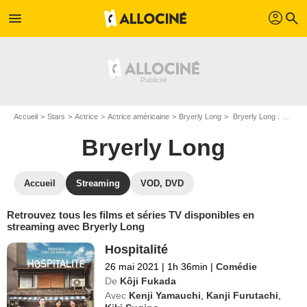
profil
menu
search
Accueil
Stars
Actrice
Actrice américaine
Bryerly Long
Bryerly Long : Films et séries online
Bryerly Long
Accueil
Streaming
VOD, DVD
Retrouvez tous les films et séries TV disponibles en
streaming avec Bryerly Long
Hospitalité
26 mai 2021
|
1h 36min
|
Comédie
De
Kôji Fukada
Avec
Kenji Yamauchi
,
Kanji Furutachi
,