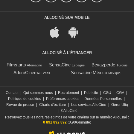
ALLOCINÉ SUR MOBILE
ALLOCINÉ À L'ÉTRANGER
Filmstarts
SensaCine
Beyazperde
Allemagne
Espagne
Turquie
AdoroCinema
Sensacine México
Brésil
Mexique
Contact
|
Qui sommes-nous
|
Recrutement
|
Publicité
|
CGU
|
CGV
|
Politique de cookies
|
Préférences cookies
|
Données Personnelles
|
Revue de presse
|
Charte d'écriture
|
Les services AlloCiné
|
Gérer Utiq
|
©AlloCiné
Retrouvez tous les horaires et infos de votre cinéma sur le numéro AlloCiné :
0 892 892 892
(0,90€/minute)