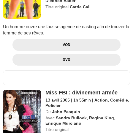
Diedrich Bader
Titre original
Cattle Call
Un homme ouvre une fausse agence de casting afin de trouver la
femme de ses rêves.
VOD
DVD
Miss FBI : divinement armée
13 avril 2005
|
1h 55min
|
Action
,
Comédie
,
Policier
De
John Pasquin
Avec
Sandra Bullock
,
Regina King
,
Enrique Murciano
Titre original