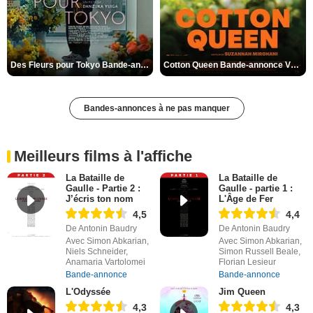
Des Fleurs pour Tokyo Bande-annonce VO STFR
Cotton Queen Bande-annonce VO STFR
Bandes-annonces à ne pas manquer
Meilleurs films à l'affiche
La Bataille de
La Bataille de
Gaulle - Partie 2 :
Gaulle - partie 1 :
J’écris ton nom
L'Âge de Fer
4,5
4,4
De Antonin Baudry
De Antonin Baudry
Avec Simon Abkarian,
Avec Simon Abkarian,
Niels Schneider,
Simon Russell Beale,
Anamaria Vartolomei
Florian Lesieur
Bande-annonce
Bande-annonce
L'Odyssée
Jim Queen
4,3
4,3