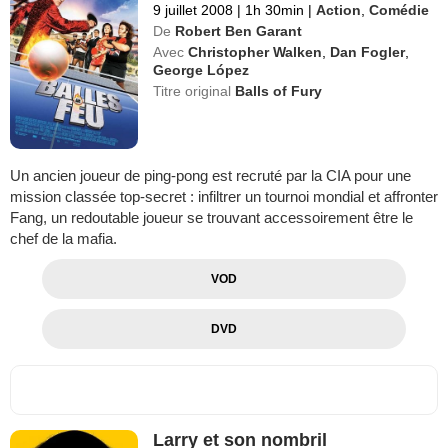
9 juillet 2008
|
1h 30min
|
Action
,
Comédie
De
Robert Ben Garant
Avec
Christopher Walken
,
Dan Fogler
,
George López
Titre original
Balls of Fury
Un ancien joueur de ping-pong est recruté par la CIA pour une
mission classée top-secret : infiltrer un tournoi mondial et affronter
Fang, un redoutable joueur se trouvant accessoirement être le
chef de la mafia.
VOD
DVD
Larry et son nombril