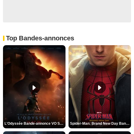
Top Bandes-annonces
L'Odyssée Bande-annonce VO STFR
Spider-Man: Brand New Day Bande-annonce VO STFR