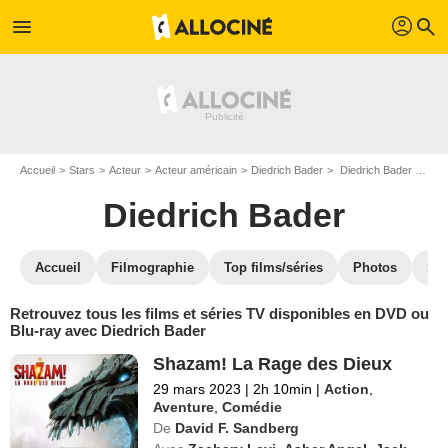
profil
menu
search
Accueil
Stars
Acteur
Acteur américain
Diedrich Bader
Diedrich Bader : ses Blu-Ray, DVD, VOD, SVOD
Diedrich Bader
Accueil
Filmographie
Top films/séries
Photos
St
Retrouvez tous les films et séries TV disponibles en DVD ou
Blu-ray avec Diedrich Bader
Shazam! La Rage des Dieux
29 mars 2023
|
2h 10min
|
Action
,
Aventure
,
Comédie
De
David F. Sandberg