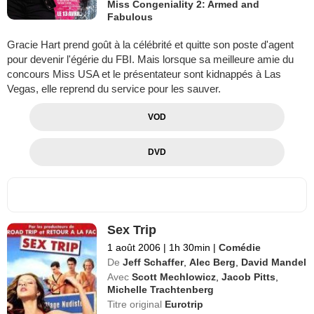
Miss Congeniality 2: Armed and
Fabulous
Gracie Hart prend goût à la célébrité et quitte son poste d'agent
pour devenir l'égérie du FBI. Mais lorsque sa meilleure amie du
concours Miss USA et le présentateur sont kidnappés à Las
Vegas, elle reprend du service pour les sauver.
VOD
DVD
Sex Trip
1 août 2006
|
1h 30min
|
Comédie
De
Jeff Schaffer
,
Alec Berg
,
David Mandel
Avec
Scott Mechlowicz
,
Jacob Pitts
,
Michelle Trachtenberg
Titre original
Eurotrip