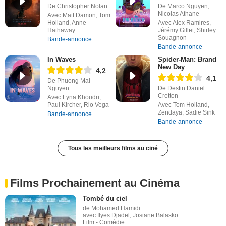
De Christopher Nolan
De Marco Nguyen,
Nicolas Athane
Avec Matt Damon, Tom
Holland, Anne
Avec Alex Ramires,
Hathaway
Jérémy Gillet, Shirley
Souagnon
Bande-annonce
Bande-annonce
In Waves
Spider-Man: Brand
New Day
4,2
4,1
De Phuong Mai
Nguyen
De Destin Daniel
Cretton
Avec Lyna Khoudri,
Paul Kircher, Rio Vega
Avec Tom Holland,
Zendaya, Sadie Sink
Bande-annonce
Bande-annonce
Tous les meilleurs films au ciné
Films Prochainement au Cinéma
Tombé du ciel
de Mohamed Hamidi
avec Ilyes Djadel, Josiane Balasko
Film - Comédie