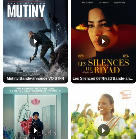
Mutiny Bande-annonce VO STFR
Les Silences de Riyad Bande-annonce VO STFR