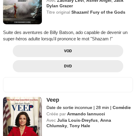
Avec
Zachary Levi
,
Asher Angel
,
Jack
Dylan Grazer
Titre original
Shazam! Fury of the Gods
Suite des aventures de Billy Batson, ado capable de devenir un
super-héros adulte lorsqu'il prononce le mot "Shazam !"
VOD
DVD
Veep
Date de sortie inconnue
|
28 min
|
Comédie
Créée par
Armando Iannucci
Avec
Julia Louis-Dreyfus
,
Anna
Chlumsky
,
Tony Hale