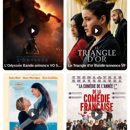
L'Odyssée Bande-annonce VO STFR
Le Triangle d'or Bande-annonce VF