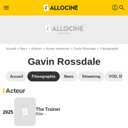
profil
menu
search
Accueil
Stars
Acteurs
Acteur américain
Gavin Rossdale
Filmographie Gavin Rossdale
Gavin Rossdale
Accueil
Filmographie
News
Streaming
VOD, DVD
Acteur
The Trainer
2025
Rôle: -