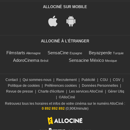
ALLOCINÉ SUR MOBILE
ALLOCINÉ À L'ÉTRANGER
Filmstarts
SensaCine
Beyazperde
Allemagne
Espagne
Turquie
AdoroCinema
Sensacine México
Brésil
Mexique
Contact
|
Qui sommes-nous
|
Recrutement
|
Publicité
|
CGU
|
CGV
|
Politique de cookies
|
Préférences cookies
|
Données Personnelles
|
Revue de presse
|
Charte d'écriture
|
Les services AlloCiné
|
Gérer Utiq
|
©AlloCiné
Retrouvez tous les horaires et infos de votre cinéma sur le numéro AlloCiné :
0 892 892 892
(0,90€/minute)