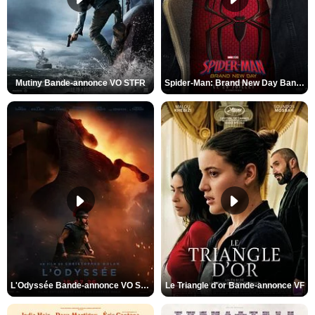
Mutiny Bande-annonce VO STFR
Spider-Man: Brand New Day Bande-annonce VO STFR
L'Odyssée Bande-annonce VO STFR
Le Triangle d'or Bande-annonce VF