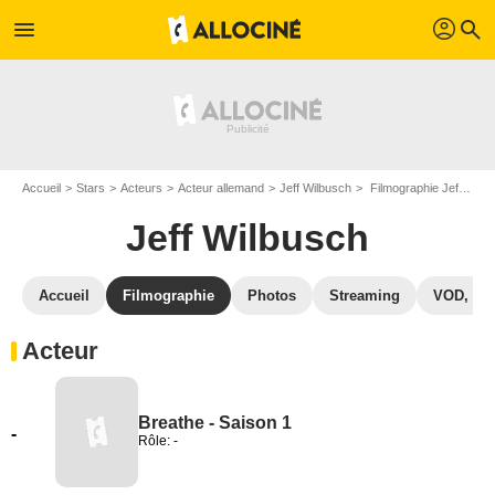
profil
menu
search
Accueil
Stars
Acteurs
Acteur allemand
Jeff Wilbusch
Filmographie Jeff Wilbusch
Jeff Wilbusch
Accueil
Filmographie
Photos
Streaming
VOD, DV
Acteur
Breathe - Saison 1
-
Rôle: -