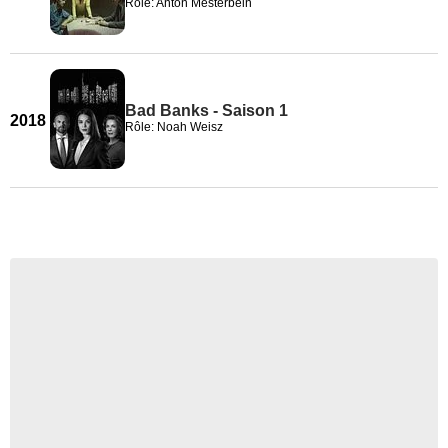
Rôle: Anton Mesterbein
Bad Banks - Saison 1
2018
Rôle: Noah Weisz