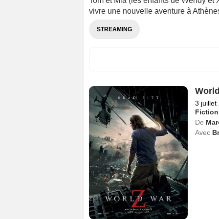
Tom et Mia (les enfants de Wendy et 
vivre une nouvelle aventure à Athène
STREAMING
World
3 juille
Fiction
De
Mar
Avec
Br