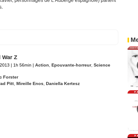
Xavier, personnages de L'Auberge espagnole) partent
s.
Me
 War Z
t 2013
|
1h 56min
|
Action
,
Epouvante-horreur
,
Science
c Forster
ad Pitt
,
Mireille Enos
,
Daniella Kertesz