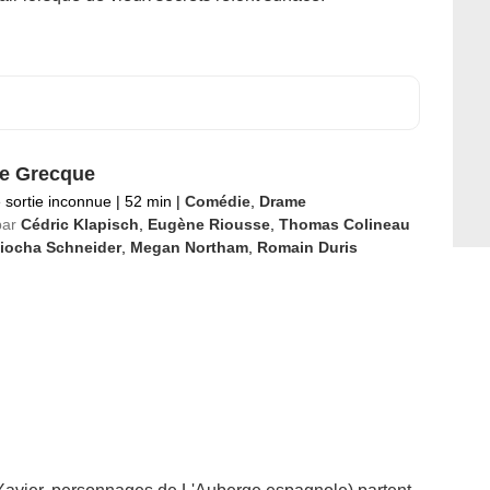
e Grecque
 sortie inconnue
|
52 min
|
Comédie
,
Drame
par
Cédric Klapisch
,
Eugène Riousse
,
Thomas Colineau
liocha Schneider
,
Megan Northam
,
Romain Duris