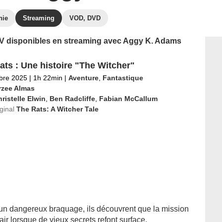
hie
Streaming
VOD, DVD
 TV disponibles en streaming avec Aggy K. Adams
ats : Une histoire "The Witcher"
bre 2025
|
1h 22min
|
Aventure
,
Fantastique
rzee Almas
ristelle Elwin
,
Ben Radcliffe
,
Fabian McCallum
iginal
The Rats: A Witcher Tale
 un dangereux braquage, ils découvrent que la mission
'air lorsque de vieux secrets refont surface.