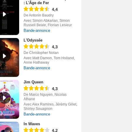
: L'Âge de Fer
4,4
De Antonin Baudry
Avec Simon Abkarian, Simon
Russell Beale, Florian Lesieur
Bande-annonce
L'Odyssée
4,3
De Christopher Nolan
Avec Matt Damon, Tom Holland,
Anne Hathaway
Bande-annonce
Jim Queen
4,3
De Marco Nguyen, Nicolas
Athane
Avec Alex Ramires, Jérémy Gillet,
Shirley Souagnon
Bande-annonce
In Waves
4,2