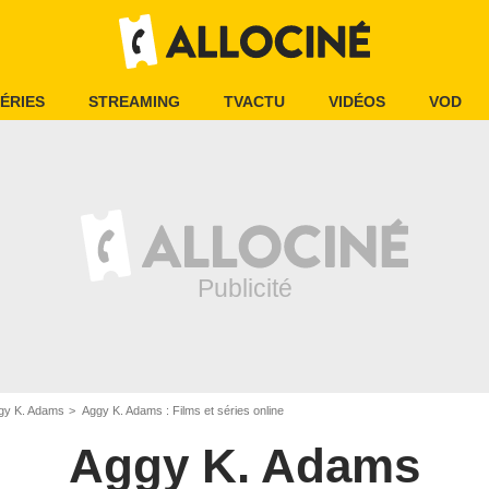
ÉRIES
STREAMING
TVACTU
VIDÉOS
VOD
gy K. Adams
Aggy K. Adams : Films et séries online
Aggy K. Adams