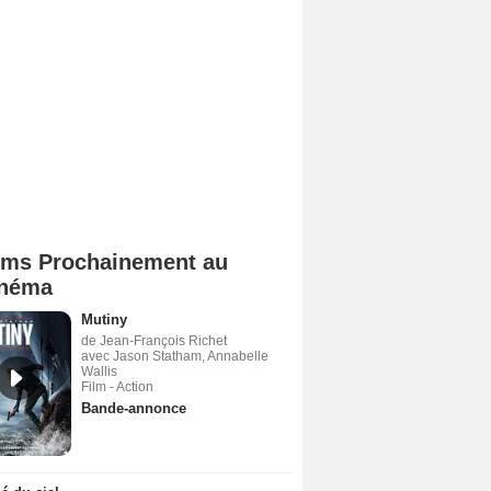
lms Prochainement au
néma
Mutiny
de Jean-François Richet
avec Jason Statham, Annabelle
Wallis
Film - Action
Bande-annonce