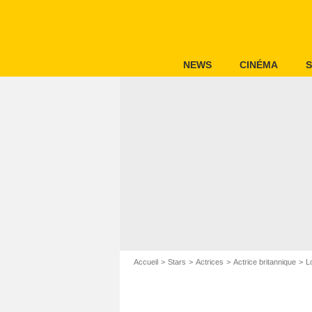
NEWS
CINÉMA
S
Accueil
Stars
Actrices
Actrice britannique
L