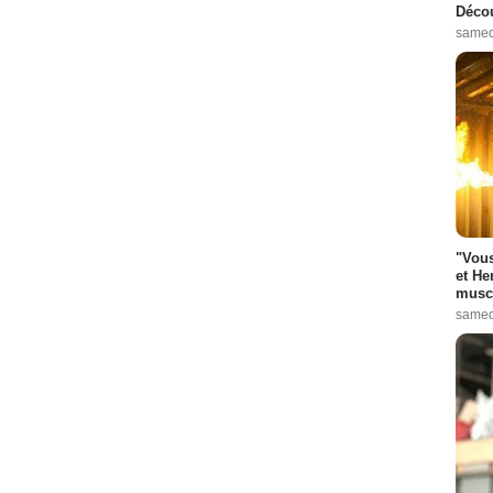
Décou
samed
"Vous
et He
muscl
samed