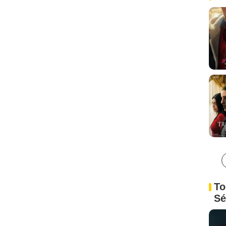
To
Sé