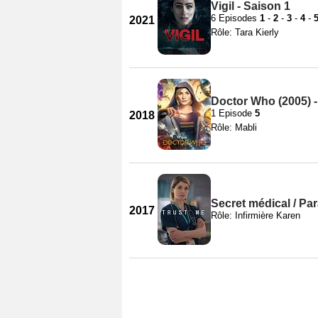
Vigil - Saison 1
6 Episodes
1
-
2
-
3
-
4
-
2021
Rôle: Tara Kierly
Doctor Who (2005) -
1 Episode
5
2018
Rôle: Mabli
Secret médical / Par
2017
Rôle: Infirmière Karen