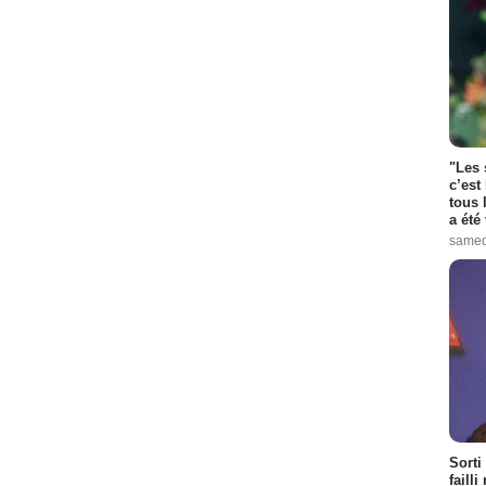
"Les 
c’est
tous 
a été 
samed
Sorti
failli