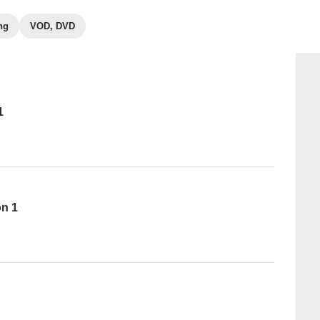
ng
VOD, DVD
1
on 1