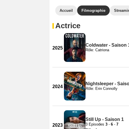
Accueil
Filmographie
Streami
Actrice
Coldwater - Saison 
2025
Rôle: Catriona
Nightsleeper - Sais
2024
Rôle: Erin Connolly
Still Up - Saison 1
3 Episodes
3
-
6
-
7
2023