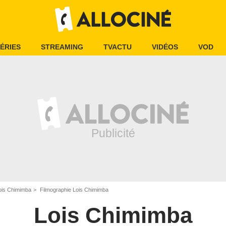
ÉRIES
STREAMING
TVACTU
VIDÉOS
VOD
ois Chimimba
Filmographie Lois Chimimba
Lois Chimimba