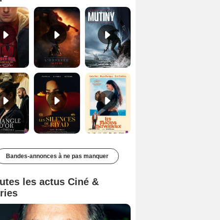
Le Triangle d'or Bande-annonce VF
Les Silences de Riyad Bande-annonce VO STFR
Les Matins merveilleux Bande-annonce VF
Bandes-annonces à ne pas manquer
utes les actus Ciné &
ries