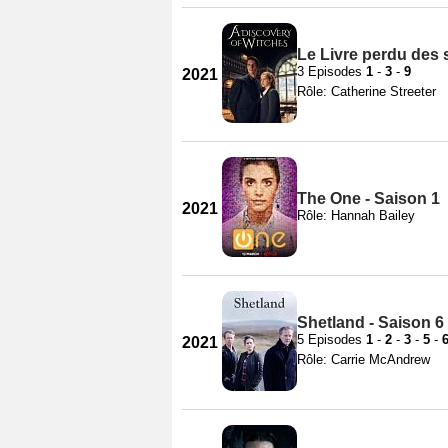
Le Livre perdu des s
3 Episodes
1
-
3
-
9
2021
Rôle: Catherine Streeter
The One - Saison 1
2021
Rôle: Hannah Bailey
Shetland - Saison 6
5 Episodes
1
-
2
-
3
-
5
-
2021
Rôle: Carrie McAndrew