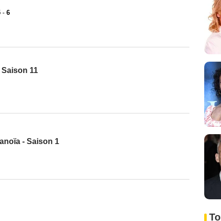
5
-
6
 Saison 11
anoïa - Saison 1
To