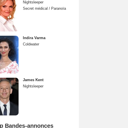
Nightsleeper
Secret médical / Paranoïa
Indira Varma
Coldwater
James Kent
Nightsleeper
p Bandes-annonces
Spider-Man: Brand New Day Bande-annonce VO STFR
L'Odyssée Bande-annonce VO STFR
Mutiny Bande-annonce VO STFR