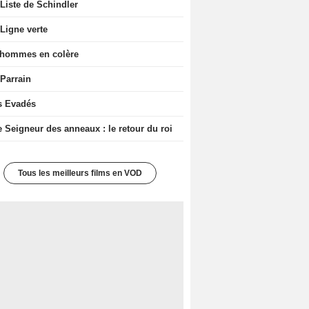
Liste de Schindler
Ligne verte
 hommes en colère
 Parrain
s Evadés
e Seigneur des anneaux : le retour du roi
Tous les meilleurs films en VOD