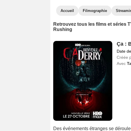
Accueil
Filmographie
Streami
Retrouvez tous les films et séries
Rushing
Ça : 
Date de
Créée 
Avec
Ta
Des événements étranges se déroulent