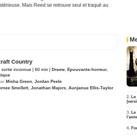
térieuse. Mais Reed se retrouve seul et traqué au
Me
raft Country
 sortie inconnue
|
60 min
|
Drame
,
Epouvante-horreur
,
tique
par
Misha Green
,
Jordan Peele
rnee Smollett
,
Jonathan Majors
,
Aunjanue Ellis-Taylor
2.
Le 
(vers
3.
Le
l'ann
4.
Fo