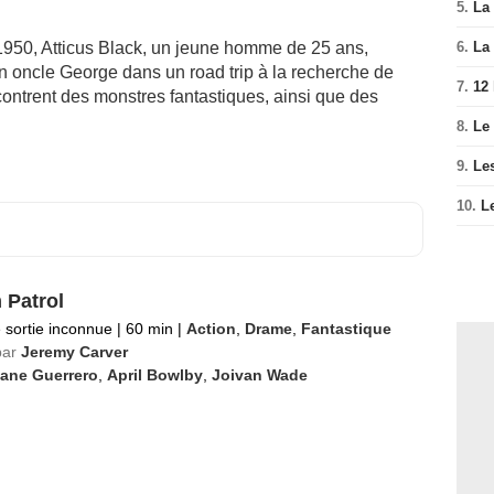
5.
La 
1950, Atticus Black, un jeune homme de 25 ans,
6.
La 
n oncle George dans un road trip à la recherche de
7.
12
ncontrent des monstres fantastiques, ainsi que des
8.
Le
9.
Le
10.
L
Patrol
 sortie inconnue
|
60 min
|
Action
,
Drame
,
Fantastique
par
Jeremy Carver
iane Guerrero
,
April Bowlby
,
Joivan Wade