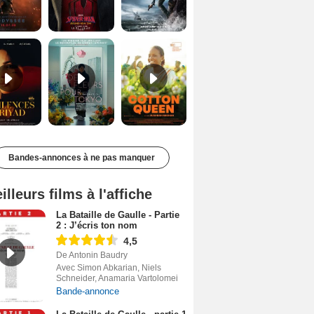
Les Silences de Riyad Bande-annonce VO STFR
Des Fleurs pour Tokyo Bande-annonce VO STFR
Cotton Queen Bande-annonce VO STFR
Bandes-annonces à ne pas manquer
illeurs films à l'affiche
La Bataille de Gaulle - Partie
2 : J’écris ton nom
4,5
De Antonin Baudry
Avec Simon Abkarian, Niels
Schneider, Anamaria Vartolomei
Bande-annonce