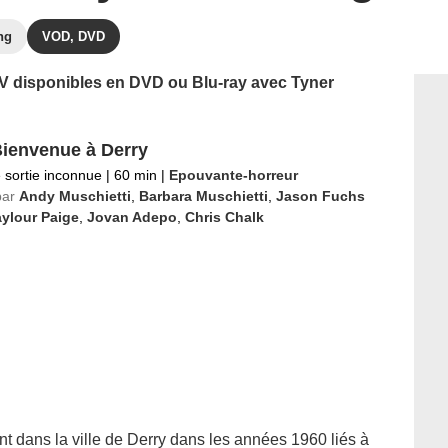
ng
VOD, DVD
 TV disponibles en DVD ou Blu-ray avec Tyner
Bienvenue à Derry
 sortie inconnue
|
60 min
|
Epouvante-horreur
par
Andy Muschietti
,
Barbara Muschietti
,
Jason Fuchs
ylour Paige
,
Jovan Adepo
,
Chris Chalk
 dans la ville de Derry dans les années 1960 liés à