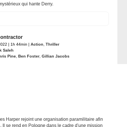
ystérieux qui hante Derry.
ontractor
2022
|
1h 44min
|
Action
,
Thriller
k Saleh
ris Pine
,
Ben Foster
,
Gillian Jacobs
s Harper rejoint une organisation paramilitaire afin
. Il se rend en Pologne dans le cadre d'une mission