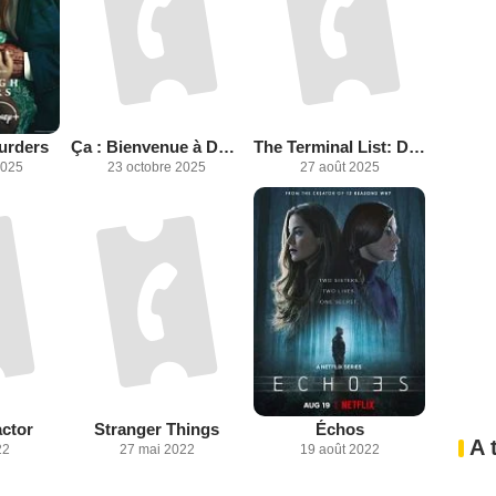
urders
Ça : Bienvenue à Derry
The Terminal List: Dark Wolf
2025
23 octobre 2025
27 août 2025
ctor
Stranger Things
Échos
A 
22
27 mai 2022
19 août 2022