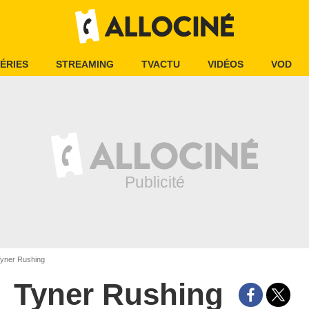
ÉRIES
STREAMING
TVACTU
VIDÉOS
VOD
yner Rushing
Tyner Rushing