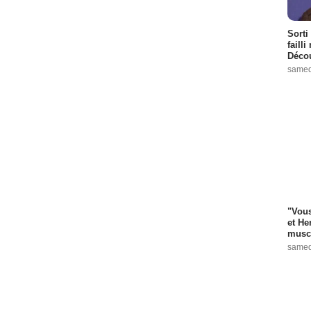
Sorti
failli
Décou
samed
"Vous
et He
muscl
samed