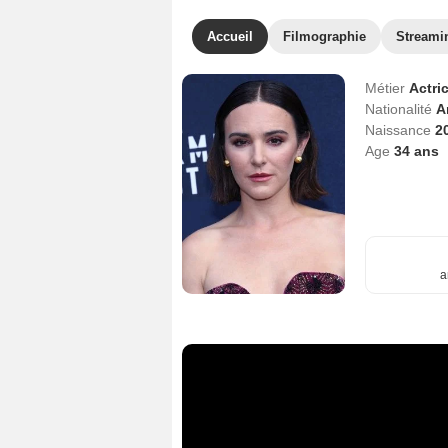
Accueil
Filmographie
Streami
Métier
Actri
Nationalité
A
Naissance
20
Age
34
ans
a