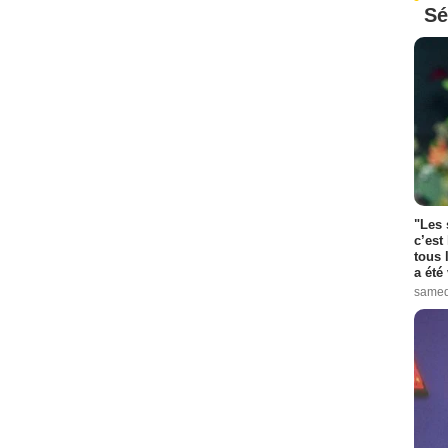
Sé
"Les 
c’est
tous 
a été 
samed