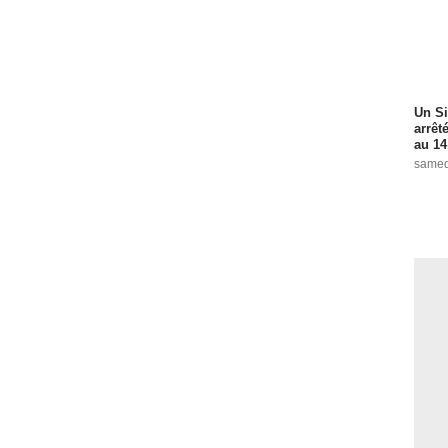
Un Si
arrêt
au 14
samed