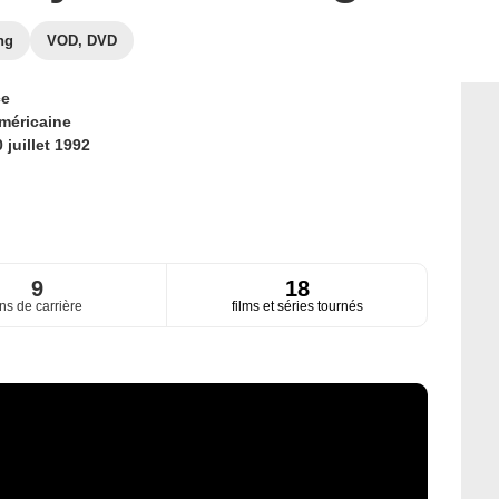
ng
VOD, DVD
ce
méricaine
 juillet 1992
9
18
ns de carrière
films et séries tournés