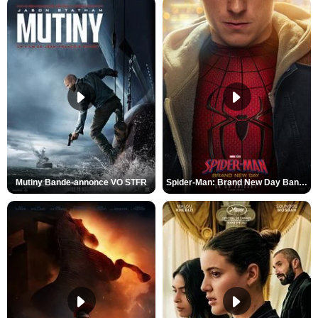
Mutiny Bande-annonce VO STFR
Spider-Man: Brand New Day Bande-annonce VO STFR