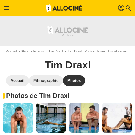
profil
menu
search
Accueil
Stars
Acteurs
Tim Draxl
Tim Draxl : Photos de ses films et séries
Tim Draxl
Accueil
Filmographie
Photos
Photos de Tim Draxl