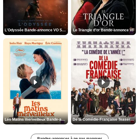
L'Odyssée Bande-annonce VO STFR
Le Triangle d'or Bande-annonce VF
Les Matins merveilleux Bande-annonce VF
De la Comédie-Française Teaser VF
Bandes-annonces à ne pas manquer