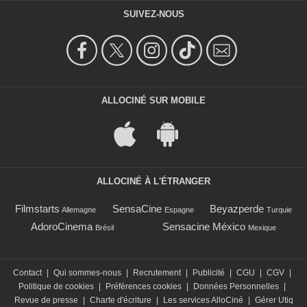
SUIVEZ-NOUS
ALLOCINÉ SUR MOBILE
ALLOCINÉ À L'ÉTRANGER
Filmstarts
SensaCine
Beyazperde
Allemagne
Espagne
Turquie
AdoroCinema
Sensacine México
Brésil
Mexique
Contact
|
Qui sommes-nous
|
Recrutement
|
Publicité
|
CGU
|
CGV
|
Politique de cookies
|
Préférences cookies
|
Données Personnelles
|
Revue de presse
|
Charte d'écriture
|
Les services AlloCiné
|
Gérer Utiq