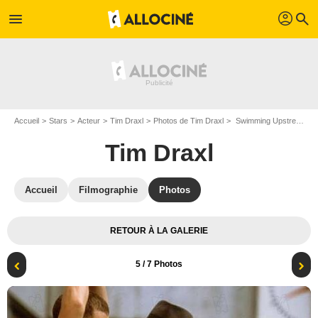
profil
menu
search
Accueil
Stars
Acteur
Tim Draxl
Photos de Tim Draxl
Swimming Upstream : Photo Russell Mulcahy, Geoffrey Rush, Tim Draxl
Tim Draxl
Accueil
Filmographie
Photos
RETOUR À LA GALERIE
5
/ 7 Photos