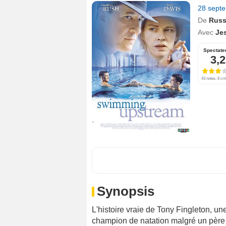
28 sept
De
Russ
Avec
Je
Spectate
3,2
43 notes, 8 cri
Synopsis
L'histoire vraie de Tony Fingleton, u
champion de natation malgré un père 