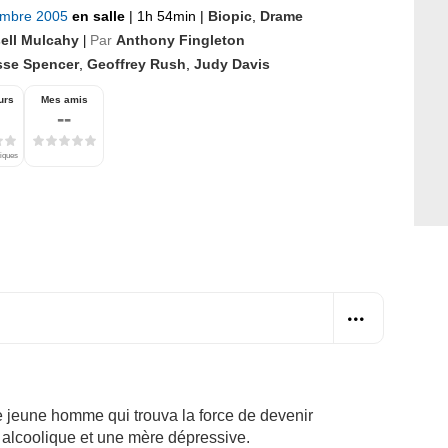
embre 2005
en salle
|
1h 54min
|
Biopic
,
Drame
ell Mulcahy
Par
Anthony Fingleton
|
sse Spencer
,
Geoffrey Rush
,
Judy Davis
urs
Mes amis
--
tiques
ne jeune homme qui trouva la force de devenir
alcoolique et une mère dépressive.