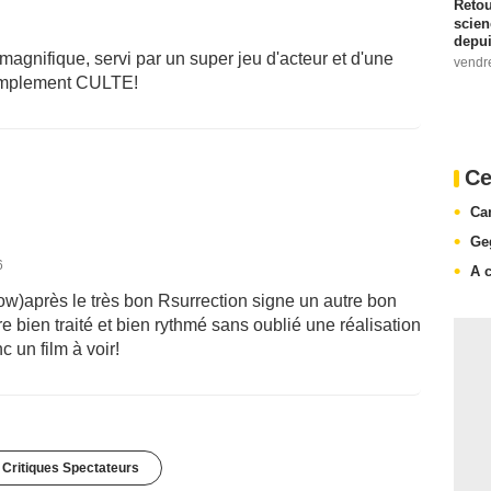
Retou
scien
depui
t magnifique, servi par un super jeu d'acteur et d'une
vendr
 simplement CULTE!
Ce
Ca
Ge
6
A 
)après le très bon Rsurrection signe un autre bon
re bien traité et bien rythmé sans oublié une réalisation
c un film à voir!
 Critiques Spectateurs