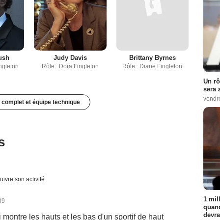
ush
Judy Davis
Brittany Byrnes
ngleton
Rôle : Dora Fingleton
Rôle : Diane Fingleton
Un rô
sera 
vendr
 complet et équipe technique
s
uivre son activité
1 mil
09
quand
devra
ui montre les hauts et les bas d'un sportif de haut