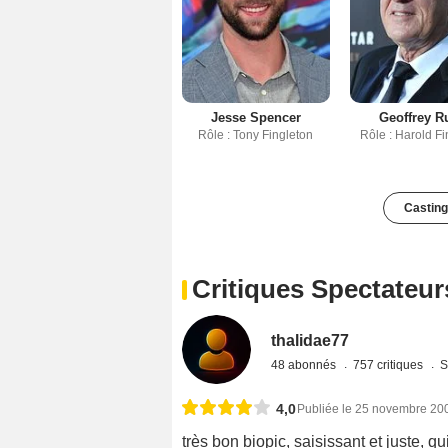
Jesse Spencer
Geoffrey R
Rôle : Tony Fingleton
Rôle : Harold Fi
Casting
Critiques Spectateur
thalidae77
48 abonnés
757 critiques
S
4,0
Publiée le 25 novembre 20
très bon biopic, saisissant et juste, q