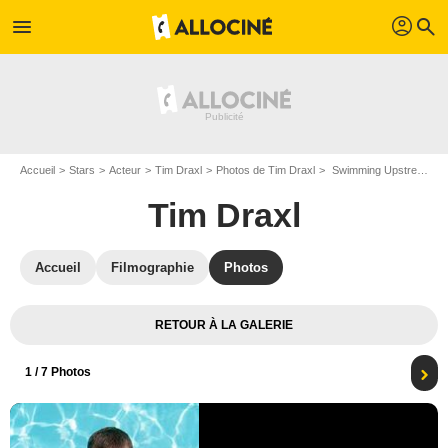
profil
menu
search
Accueil
Stars
Acteur
Tim Draxl
Photos de Tim Draxl
Swimming Upstream : Photo Russell Mulcahy, Tim Draxl
Tim Draxl
Accueil
Filmographie
Photos
RETOUR À LA GALERIE
1
/ 7 Photos