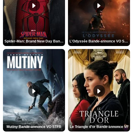
Spider-Man: Brand New Day Bande-annonce VO STFR
L'Odyssée Bande-annonce VO STFR
Mutiny Bande-annonce VO STFR
Le Triangle d'or Bande-annonce VF