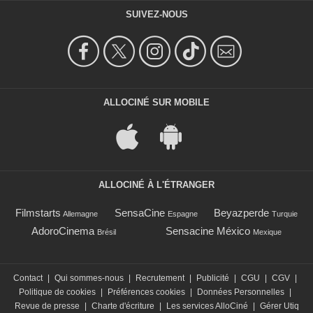
SUIVEZ-NOUS
ALLOCINÉ SUR MOBILE
ALLOCINÉ À L'ÉTRANGER
Filmstarts
SensaCine
Beyazperde
Allemagne
Espagne
Turquie
AdoroCinema
Sensacine México
Brésil
Mexique
Contact
|
Qui sommes-nous
|
Recrutement
|
Publicité
|
CGU
|
CGV
|
Politique de cookies
|
Préférences cookies
|
Données Personnelles
|
Revue de presse
|
Charte d'écriture
|
Les services AlloCiné
|
Gérer Utiq