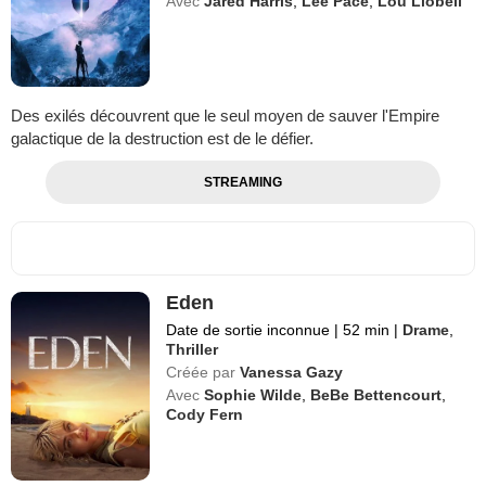
Avec
Jared Harris
,
Lee Pace
,
Lou Llobell
Des exilés découvrent que le seul moyen de sauver l'Empire
galactique de la destruction est de le défier.
STREAMING
Eden
Date de sortie inconnue
|
52 min
|
Drame
,
Thriller
Créée par
Vanessa Gazy
Avec
Sophie Wilde
,
BeBe Bettencourt
,
Cody Fern