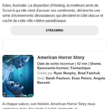
Eden, Australie. La disparition d’Hedwig, la meilleure amie de
Scout à qui elle vient d’avouer ses sentiments, déclenche une
série d’événements dévastateurs qui dévoilent le côté obscur et
caché de cette ville côtière paradisiaque.
STREAMING
American Horror Story
Date de sortie inconnue
|
42 min
|
Drame
,
Epouvante-horreur
,
Fantastique
Créée par
Ryan Murphy
,
Brad Falchuk
Avec
Sarah Paulson
,
Evan Peters
,
Angela
Bassett
A chaque saison, son histoire. American Horror Story nous
embarque dans des récits à la fois poignants et