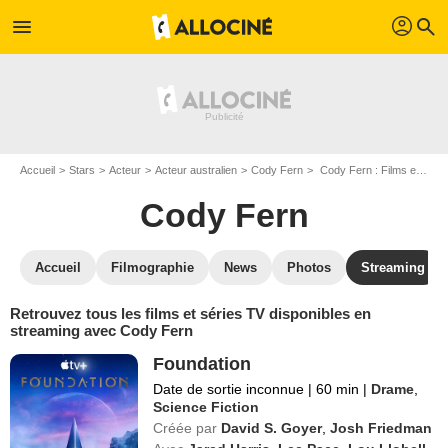
profil
menu
search
Accueil
Stars
Acteur
Acteur australien
Cody Fern
Cody Fern : Films et séries online
Cody Fern
Accueil
Filmographie
News
Photos
Streaming
Retrouvez tous les films et séries TV disponibles en
streaming avec Cody Fern
Foundation
Date de sortie inconnue
|
60 min
|
Drame
,
Science Fiction
Créée par
David S. Goyer
,
Josh Friedman