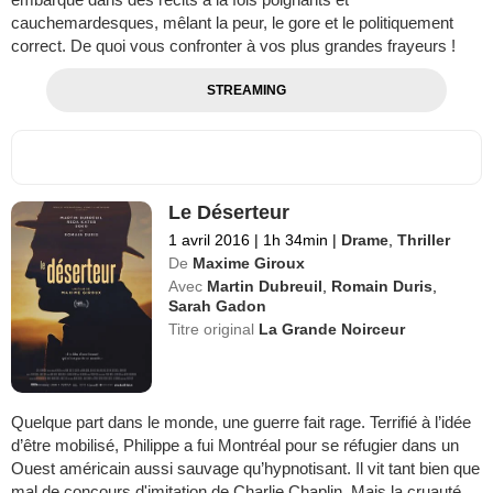
cauchemardesques, mêlant la peur, le gore et le politiquement
correct. De quoi vous confronter à vos plus grandes frayeurs !
STREAMING
Le Déserteur
1 avril 2016
|
1h 34min
|
Drame
,
Thriller
De
Maxime Giroux
Avec
Martin Dubreuil
,
Romain Duris
,
Sarah Gadon
Titre original
La Grande Noirceur
Quelque part dans le monde, une guerre fait rage. Terrifié à l’idée
d’être mobilisé, Philippe a fui Montréal pour se réfugier dans un
Ouest américain aussi sauvage qu’hypnotisant. Il vit tant bien que
mal de concours d'imitation de Charlie Chaplin. Mais la cruauté