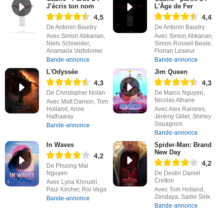
J’écris ton nom
L'Âge de Fer
4,5
4,4
De Antonin Baudry
De Antonin Baudry
Avec Simon Abkarian,
Avec Simon Abkarian,
Niels Schneider,
Simon Russell Beale,
Anamaria Vartolomei
Florian Lesieur
Bande-annonce
Bande-annonce
L'Odyssée
Jim Queen
4,3
4,3
De Christopher Nolan
De Marco Nguyen,
Nicolas Athane
Avec Matt Damon, Tom
Holland, Anne
Avec Alex Ramires,
Hathaway
Jérémy Gillet, Shirley
Souagnon
Bande-annonce
Bande-annonce
In Waves
Spider-Man: Brand
New Day
4,2
4,2
De Phuong Mai
Nguyen
De Destin Daniel
Cretton
Avec Lyna Khoudri,
Paul Kircher, Rio Vega
Avec Tom Holland,
Zendaya, Sadie Sink
Bande-annonce
Bande-annonce