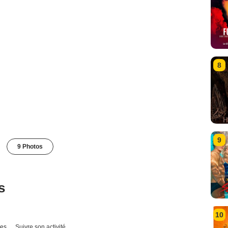
8
9
9 Photos
s
10
ues
Suivre son activité