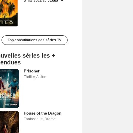
5 mai 2023 sur Apple TV
Top consultations des séries TV
uvelles séries les +
tendues
Prisoner
Thriller
,
Action
House of the Dragon
Fantastique
,
Drame