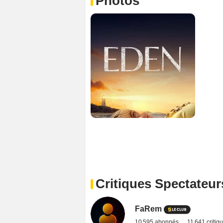
Photos
Critiques Spectateur
FaRem
10 595 abonnés
11 641 critiq