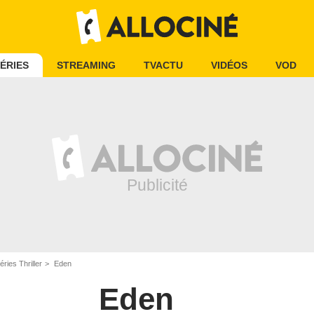
ÉRIES
STREAMING
TVACTU
VIDÉOS
VOD
éries Thriller
Eden
Eden