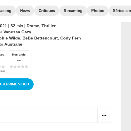
asting
News
Critiques
Streaming
Photos
Séries sim
2021
|
52 min
|
Drame
,
Thriller
ar
Vanessa Gazy
phie Wilde
,
BeBe Bettencourt
,
Cody Fern
té
Australie
urs
Mes amis
--
tiques
SUR PRIME VIDEO