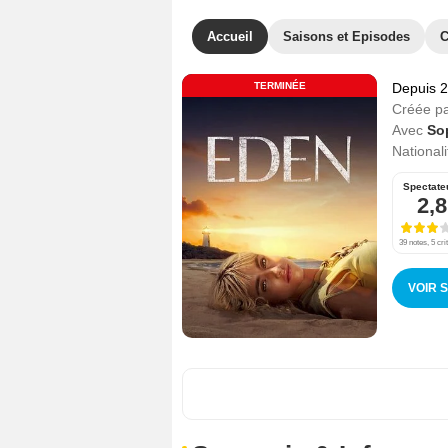
Accueil
Saisons et Episodes
C
TERMINÉE
Depuis 
Créée p
Avec
So
Nationali
Spectate
2,8
39 notes, 5 cri
VOIR 