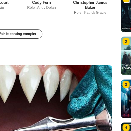
court
Cody Fern
Christopher James
Baker
wig
Rôle : Andy Dolan
Rôle : Patrick Gracie
Voir le casting complet
2
3
4