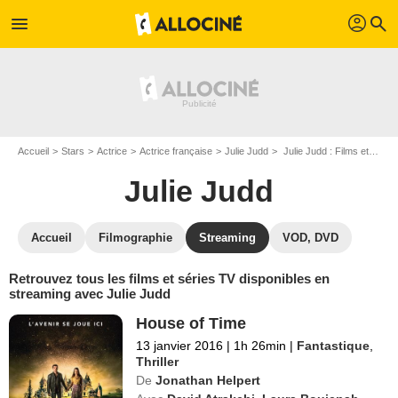
profil
menu
search
Accueil
Stars
Actrice
Actrice française
Julie Judd
Julie Judd : Films et séries online
Julie Judd
Accueil
Filmographie
Streaming
VOD, DVD
Retrouvez tous les films et séries TV disponibles en
streaming avec Julie Judd
House of Time
13 janvier 2016
|
1h 26min
|
Fantastique
,
Thriller
De
Jonathan Helpert