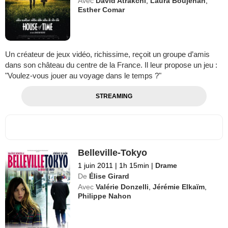
Avec
David Atrakchi
,
Laura Boujenah
,
Esther Comar
Un créateur de jeux vidéo, richissime, reçoit un groupe d’amis
dans son château du centre de la France. Il leur propose un jeu :
"Voulez-vous jouer au voyage dans le temps ?"
STREAMING
Belleville-Tokyo
1 juin 2011
|
1h 15min
|
Drame
De
Élise Girard
Avec
Valérie Donzelli
,
Jérémie Elkaïm
,
Philippe Nahon