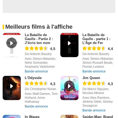
Meilleurs films à l'affiche
La Bataille de
La Bataille de
Gaulle - Partie 2 :
Gaulle - partie 1 :
J’écris ton nom
L'Âge de Fer
4,5
4,4
De Antonin Baudry
De Antonin Baudry
Avec Simon Abkarian,
Avec Simon Abkarian,
Niels Schneider,
Simon Russell Beale,
Anamaria Vartolomei
Florian Lesieur
Bande-annonce
Bande-annonce
L'Odyssée
Jim Queen
4,3
4,3
De Christopher Nolan
De Marco Nguyen,
Nicolas Athane
Avec Matt Damon, Tom
Holland, Anne
Avec Alex Ramires,
Hathaway
Jérémy Gillet, Shirley
Souagnon
Bande-annonce
Bande-annonce
In Waves
Spider-Man: Brand