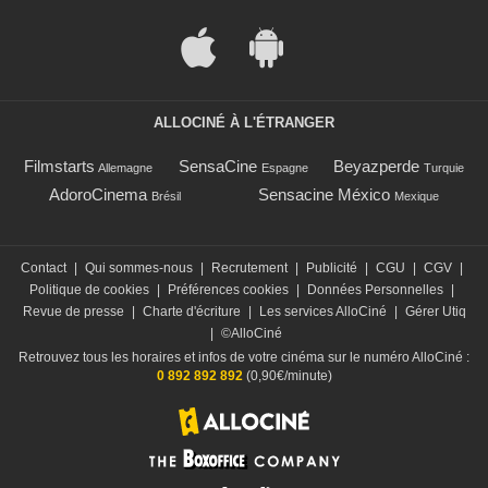
ALLOCINÉ À L'ÉTRANGER
Filmstarts
SensaCine
Beyazperde
Allemagne
Espagne
Turquie
AdoroCinema
Sensacine México
Brésil
Mexique
Contact
|
Qui sommes-nous
|
Recrutement
|
Publicité
|
CGU
|
CGV
|
Politique de cookies
|
Préférences cookies
|
Données Personnelles
|
Revue de presse
|
Charte d'écriture
|
Les services AlloCiné
|
Gérer Utiq
|
©AlloCiné
Retrouvez tous les horaires et infos de votre cinéma sur le numéro AlloCiné :
0 892 892 892
(0,90€/minute)