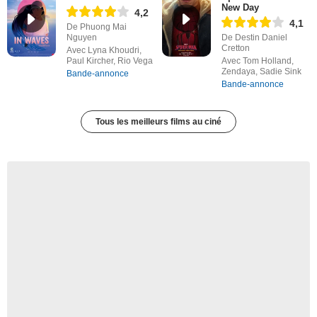
New Day
4,2
4,1
De Phuong Mai
Nguyen
De Destin Daniel
Cretton
Avec Lyna Khoudri,
Paul Kircher, Rio Vega
Avec Tom Holland,
Zendaya, Sadie Sink
Bande-annonce
Bande-annonce
Tous les meilleurs films au ciné