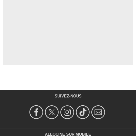
SUIVEZ-NOUS
ALLOCINÉ SUR MOBILE