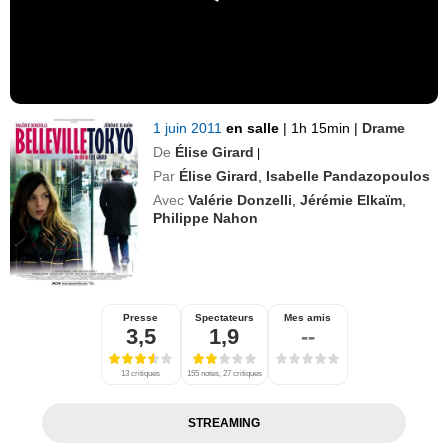
1 juin 2011
en salle
|
1h 15min
|
Drame
De
Élise Girard
|
Par
Élise Girard
,
Isabelle Pandazopoulos
Avec
Valérie Donzelli
,
Jérémie Elkaïm
,
Philippe Nahon
Presse
Spectateurs
Mes amis
3,5
1,9
--
13 critiques
155 notes, 27 critiques
STREAMING