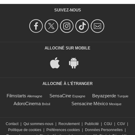
SUIVEZ-NOUS
ALLOCINÉ SUR MOBILE
ALLOCINÉ À L'ÉTRANGER
Filmstarts
SensaCine
Beyazperde
Allemagne
Espagne
Turquie
AdoroCinema
Sensacine México
Brésil
Mexique
Contact
|
Qui sommes-nous
|
Recrutement
|
Publicité
|
CGU
|
CGV
|
Politique de cookies
|
Préférences cookies
|
Données Personnelles
|