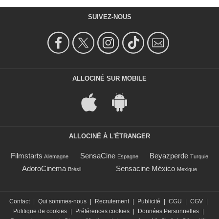
SUIVEZ-NOUS
ALLOCINÉ SUR MOBILE
ALLOCINÉ À L'ÉTRANGER
Filmstarts
SensaCine
Beyazperde
Allemagne
Espagne
Turquie
AdoroCinema
Sensacine México
Brésil
Mexique
Contact
|
Qui sommes-nous
|
Recrutement
|
Publicité
|
CGU
|
CGV
|
Politique de cookies
|
Préférences cookies
|
Données Personnelles
|