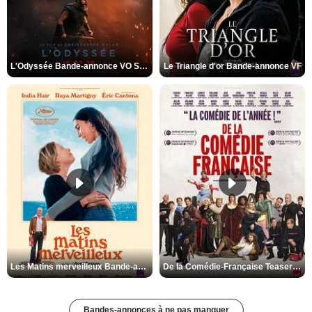
L'Odyssée Bande-annonce VO STFR
Le Triangle d'or Bande-annonce VF
Les Matins merveilleux Bande-annonce VF
De la Comédie-Française Teaser VF
Bandes-annonces à ne pas manquer