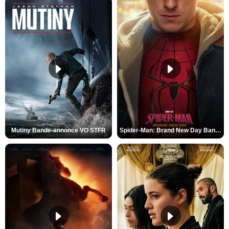
Mutiny Bande-annonce VO STFR
Spider-Man: Brand New Day Bande-annonce VO STFR