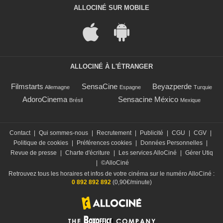
ALLOCINÉ SUR MOBILE
ALLOCINÉ À L'ÉTRANGER
Filmstarts
SensaCine
Beyazperde
Allemagne
Espagne
Turquie
AdoroCinema
Sensacine México
Brésil
Mexique
Contact
|
Qui sommes-nous
|
Recrutement
|
Publicité
|
CGU
|
CGV
|
Politique de cookies
|
Préférences cookies
|
Données Personnelles
|
Revue de presse
|
Charte d'écriture
|
Les services AlloCiné
|
Gérer Utiq
|
©AlloCiné
Retrouvez tous les horaires et infos de votre cinéma sur le numéro AlloCiné :
0 892 892 892
(0,90€/minute)