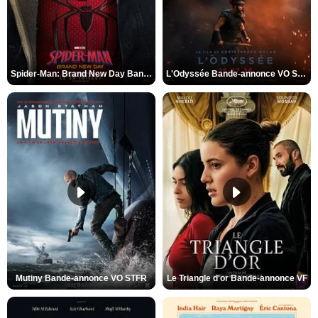
Spider-Man: Brand New Day Bande-annonce VO STFR
L'Odyssée Bande-annonce VO STFR
Mutiny Bande-annonce VO STFR
Le Triangle d'or Bande-annonce VF