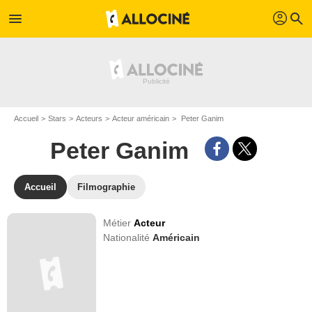
profil
menu
search
Accueil
Stars
Acteurs
Acteur américain
Peter Ganim
Peter Ganim
Accueil
Filmographie
Métier
Acteur
Nationalité
Américain