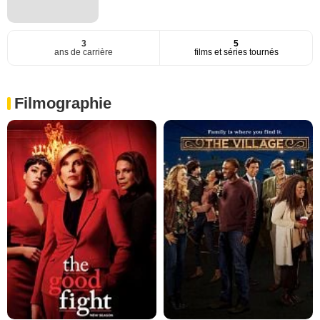
3
5
ans de carrière
films et séries tournés
Filmographie