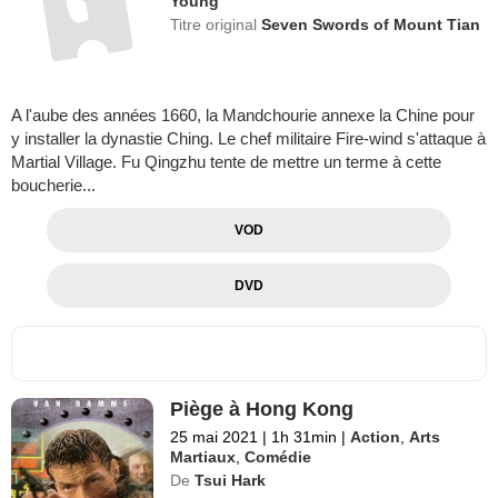
Young
Titre original
Seven Swords of Mount Tian
A l'aube des années 1660, la Mandchourie annexe la Chine pour
y installer la dynastie Ching. Le chef militaire Fire-wind s'attaque à
Martial Village. Fu Qingzhu tente de mettre un terme à cette
boucherie...
VOD
DVD
Piège à Hong Kong
25 mai 2021
|
1h 31min
|
Action
,
Arts
Martiaux
,
Comédie
De
Tsui Hark