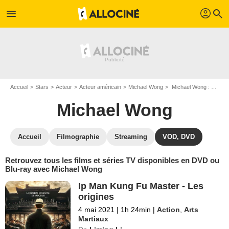
profil
menu
search
Accueil
Stars
Acteur
Acteur américain
Michael Wong
Michael Wong : ses Blu-Ray, DVD, VOD, SVOD
Michael Wong
Accueil
Filmographie
Streaming
VOD, DVD
Retrouvez tous les films et séries TV disponibles en DVD ou
Blu-ray avec Michael Wong
Ip Man Kung Fu Master - Les
origines
4 mai 2021
|
1h 24min
|
Action
,
Arts
Martiaux