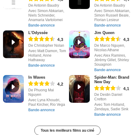
De Antonin Baudry
De Antonin Baudry
Avec Simon Abkarian,
Avec Simon Abkarian,
Niels Schneider,
Simon Russell Beale,
Anamaria Vartolomei
Florian Lesieur
Bande-annonce
Bande-annonce
L'Odyssée
Jim Queen
4,3
4,3
De Christopher Nolan
De Marco Nguyen,
Nicolas Athane
Avec Matt Damon, Tom
Holland, Anne
Avec Alex Ramires,
Hathaway
Jérémy Gillet, Shirley
Souagnon
Bande-annonce
Bande-annonce
In Waves
Spider-Man: Brand
New Day
4,2
4,1
De Phuong Mai
Nguyen
De Destin Daniel
Cretton
Avec Lyna Khoudri,
Paul Kircher, Rio Vega
Avec Tom Holland,
Zendaya, Sadie Sink
Bande-annonce
Bande-annonce
Tous les meilleurs films au ciné