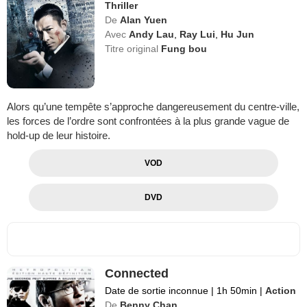
Thriller
De
Alan Yuen
Avec
Andy Lau
,
Ray Lui
,
Hu Jun
Titre original
Fung bou
Alors qu’une tempête s’approche dangereusement du centre-ville,
les forces de l’ordre sont confrontées à la plus grande vague de
hold-up de leur histoire.
VOD
DVD
Connected
Date de sortie inconnue
|
1h 50min
|
Action
De
Benny Chan