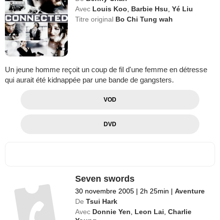
Avec
Louis Koo
,
Barbie Hsu
,
Yé Liu
Titre original
Bo Chi Tung wah
Un jeune homme reçoit un coup de fil d'une femme en détresse
qui aurait été kidnappée par une bande de gangsters.
VOD
DVD
Seven swords
30 novembre 2005
|
2h 25min
|
Aventure
De
Tsui Hark
Avec
Donnie Yen
,
Leon Lai
,
Charlie