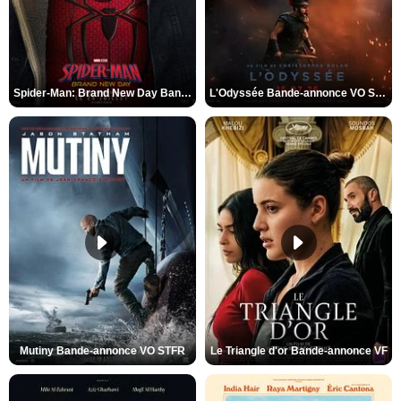
Spider-Man: Brand New Day Bande-annonce VO STFR
L'Odyssée Bande-annonce VO STFR
Mutiny Bande-annonce VO STFR
Le Triangle d'or Bande-annonce VF