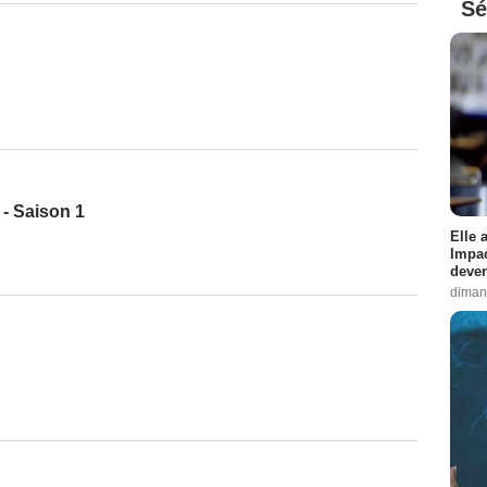
Sé
! - Saison 1
Elle 
Impac
deven
diman