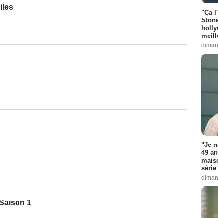
iles
"Ça l
Stone
holly
meill
diman
"Je n
49 an
maiso
série 
diman
 Saison 1