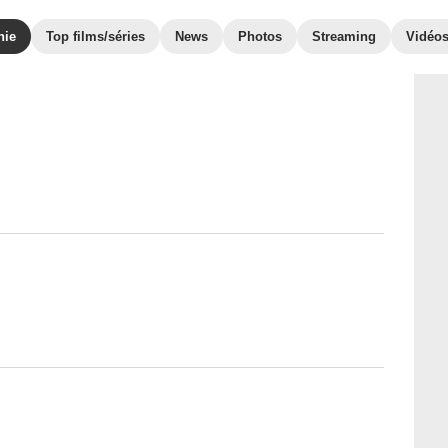
hie
Top films/séries
News
Photos
Streaming
Vidéo