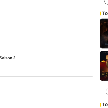
To
 Saison 2
To