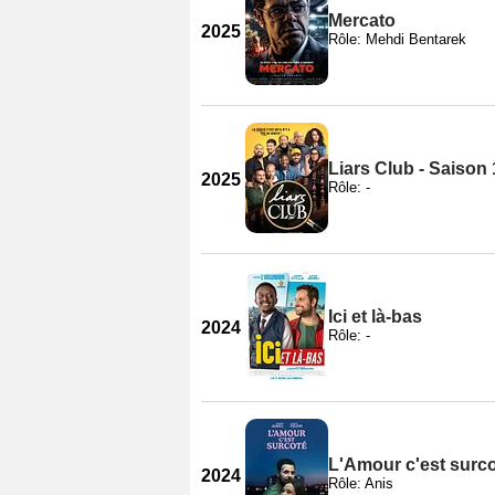
Mercato
2025
Rôle: Mehdi Bentarek
Liars Club - Saison 
2025
Rôle: -
Ici et là-bas
2024
Rôle: -
L'Amour c'est surc
2024
Rôle: Anis