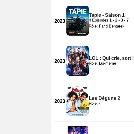
Tapie - Saison 1
4 Episodes
1
-
2
-
3
-
7
2023
Rôle: Farid Bentarek
LOL : Qui crie, sort 
2023
Rôle: Lui-même
Les Déguns 2
2023
Rôle: -