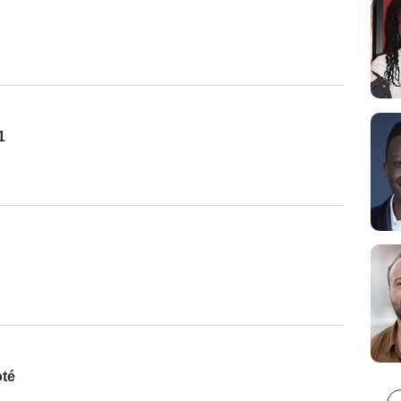
1
oté