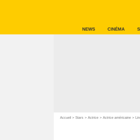
NEWS
CINÉMA
S
Accueil
Stars
Actrice
Actrice américaine
Li