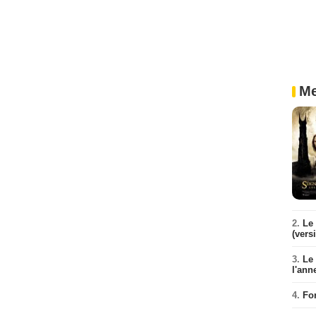
Me
2.
Le 
(vers
3.
Le
l'ann
4.
Fo