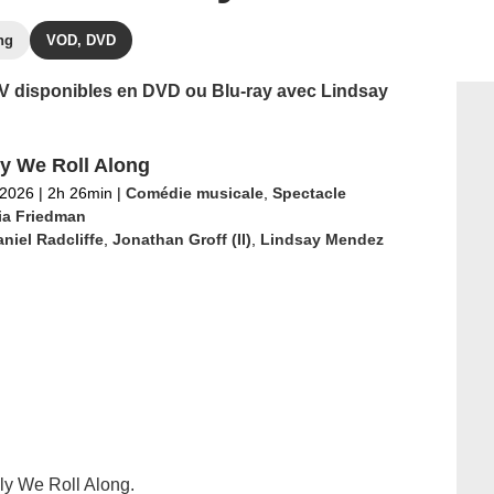
ng
VOD, DVD
 TV disponibles en DVD ou Blu-ray avec Lindsay
ly We Roll Along
 2026
|
2h 26min
|
Comédie musicale
,
Spectacle
ia Friedman
niel Radcliffe
,
Jonathan Groff (II)
,
Lindsay Mendez
ily We Roll Along.