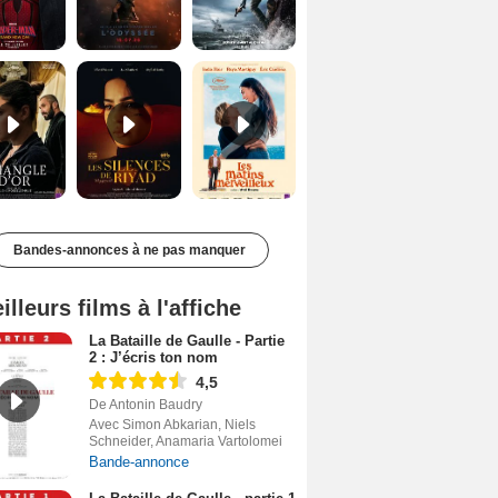
Le Triangle d'or Bande-annonce VF
Les Silences de Riyad Bande-annonce VO STFR
Les Matins merveilleux Bande-annonce VF
Bandes-annonces à ne pas manquer
illeurs films à l'affiche
La Bataille de Gaulle - Partie
2 : J’écris ton nom
4,5
De Antonin Baudry
Avec Simon Abkarian, Niels
Schneider, Anamaria Vartolomei
Bande-annonce