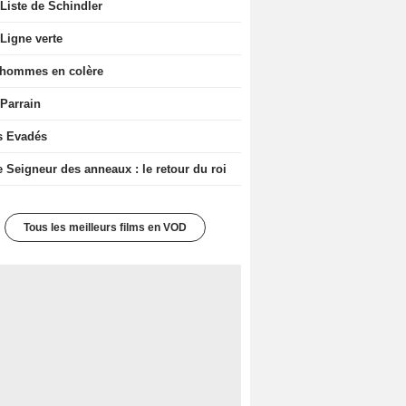
Liste de Schindler
Ligne verte
 hommes en colère
 Parrain
s Evadés
e Seigneur des anneaux : le retour du roi
Tous les meilleurs films en VOD