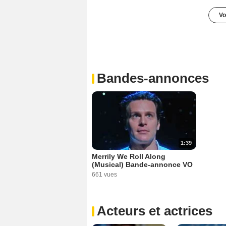
Vo
Bandes-annonces
1:39
Merrily We Roll Along
(Musical) Bande-annonce VO
661 vues
Acteurs et actrices