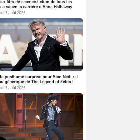
eur film de science-fiction de tous les
 a sauvé la carrière d'Anne Hathaway
edi 7 août 2026
le posthume surprise pour Sam Neill : il
au générique de The Legend of Zelda !
edi 7 août 2026