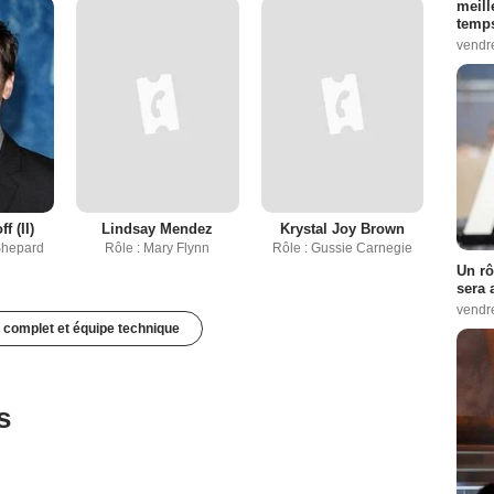
meill
temps
vendr
f (II)
Lindsay Mendez
Krystal Joy Brown
 Shepard
Rôle : Mary Flynn
Rôle : Gussie Carnegie
Un rô
sera 
vendr
 complet et équipe technique
s