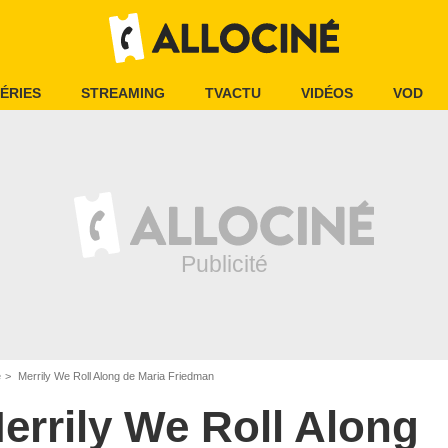
ÉRIES
STREAMING
TVACTU
VIDÉOS
VOD
e
Merrily We Roll Along de Maria Friedman
errily We Roll Along