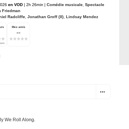
2026
en VOD
|
2h 26min
|
Comédie musicale
,
Spectacle
a Friedman
iel Radcliffe
,
Jonathan Groff (II)
,
Lindsay Mendez
urs
Mes amis
--
iques
ily We Roll Along.