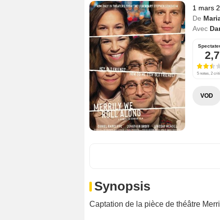
1 mars 
De
Mari
Avec
Dan
Spectate
2,7
5 notes, 2 crit
VOD
Synopsis
Captation de la pièce de théâtre Merr