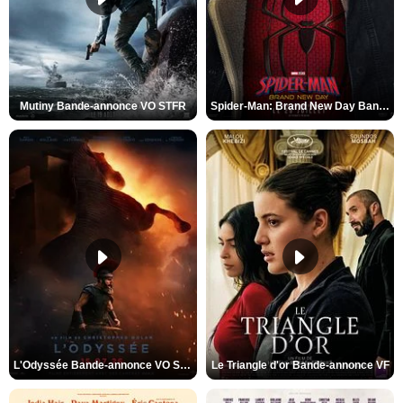
Mutiny Bande-annonce VO STFR
Spider-Man: Brand New Day Bande-annonce VO STFR
L'Odyssée Bande-annonce VO STFR
Le Triangle d'or Bande-annonce VF