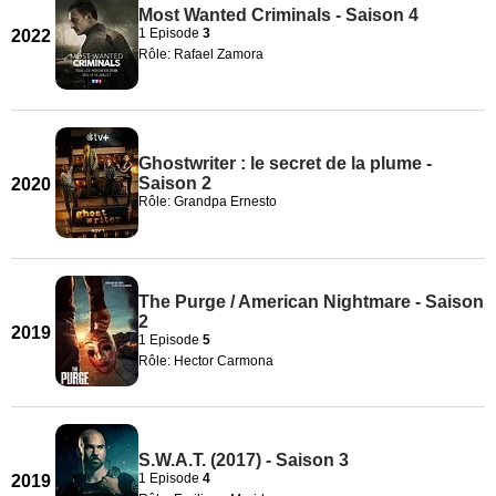
Most Wanted Criminals - Saison 4
1 Episode
3
2022
Rôle: Rafael Zamora
Ghostwriter : le secret de la plume -
Saison 2
2020
Rôle: Grandpa Ernesto
The Purge / American Nightmare - Saison
2
2019
1 Episode
5
Rôle: Hector Carmona
S.W.A.T. (2017) - Saison 3
1 Episode
4
2019