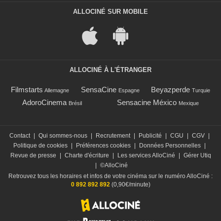
ALLOCINÉ SUR MOBILE
ALLOCINÉ À L'ÉTRANGER
Filmstarts
SensaCine
Beyazperde
Allemagne
Espagne
Turquie
AdoroCinema
Sensacine México
Brésil
Mexique
Contact
|
Qui sommes-nous
|
Recrutement
|
Publicité
|
CGU
|
CGV
|
Politique de cookies
|
Préférences cookies
|
Données Personnelles
|
Revue de presse
|
Charte d'écriture
|
Les services AlloCiné
|
Gérer Utiq
|
©AlloCiné
Retrouvez tous les horaires et infos de votre cinéma sur le numéro AlloCiné :
0 892 892 892
(0,90€/minute)