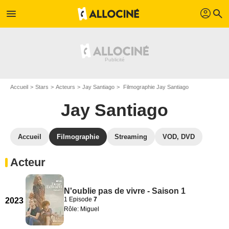
profil
menu
search
Accueil
Stars
Acteurs
Jay Santiago
Filmographie Jay Santiago
Jay Santiago
Accueil
Filmographie
Streaming
VOD, DVD
Acteur
N'oublie pas de vivre - Saison 1
1 Episode
7
2023
Rôle: Miguel