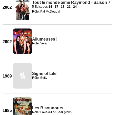
Tout le monde aime Raymond - Saison 7
5 Episodes
14
-
17
-
18
-
21
-
24
2002
Rôle: Pat McDougal
Allumeuses !
2002
Rôle: Vera
Signs of Life
1989
Rôle: Betty
Les Bisounours
1985
Rôle: Love-a-Lot-Bear (voix)