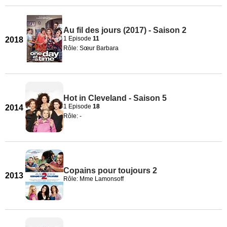
Au fil des jours (2017) - Saison 2
1 Episode
11
2018
Rôle: Sœur Barbara
Hot in Cleveland - Saison 5
1 Episode
18
2014
Rôle: -
Copains pour toujours 2
2013
Rôle: Mme Lamonsoff