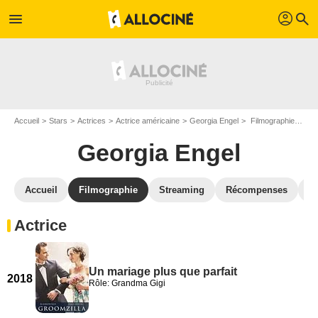
profil
menu
search
Accueil
Stars
Actrices
Actrice américaine
Georgia Engel
Filmographie Georgia Engel
Georgia Engel
Accueil
Filmographie
Streaming
Récompenses
V
Actrice
Un mariage plus que parfait
2018
Rôle: Grandma Gigi