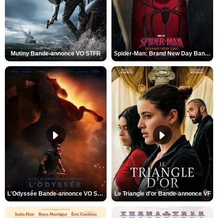
Mutiny Bande-annonce VO STFR
Spider-Man: Brand New Day Bande-annonce VO STFR
L'Odyssée Bande-annonce VO STFR
Le Triangle d'or Bande-annonce VF