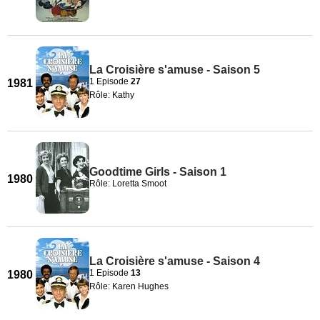
La Croisière s'amuse - Saison 5
1 Episode
27
1981
Rôle: Kathy
Goodtime Girls - Saison 1
1980
Rôle: Loretta Smoot
La Croisière s'amuse - Saison 4
1 Episode
13
1980
Rôle: Karen Hughes