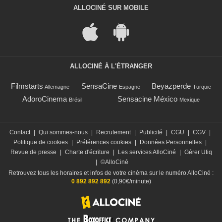
ALLOCINÉ SUR MOBILE
ALLOCINÉ À L'ÉTRANGER
Filmstarts
SensaCine
Beyazperde
Allemagne
Espagne
Turquie
AdoroCinema
Sensacine México
Brésil
Mexique
Contact
|
Qui sommes-nous
|
Recrutement
|
Publicité
|
CGU
|
CGV
|
Politique de cookies
|
Préférences cookies
|
Données Personnelles
|
Revue de presse
|
Charte d'écriture
|
Les services AlloCiné
|
Gérer Utiq
|
©AlloCiné
Retrouvez tous les horaires et infos de votre cinéma sur le numéro AlloCiné :
0 892 892 892
(0,90€/minute)