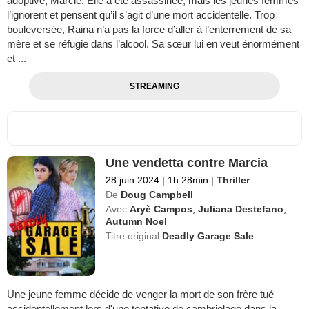
adoptive, Marcie. Elle a été assassinée, mais les jeunes femmes
l’ignorent et pensent qu’il s’agit d’une mort accidentelle. Trop
bouleversée, Raina n’a pas la force d’aller à l’enterrement de sa
mère et se réfugie dans l’alcool. Sa sœur lui en veut énormément
et ...
STREAMING
Une vendetta contre Marcia
28 juin 2024
|
1h 28min
|
Thriller
De
Doug Campbell
Avec
Aryè Campos
,
Juliana Destefano
,
Autumn Noel
Titre original
Deadly Garage Sale
Une jeune femme décide de venger la mort de son frère tué
accidentellement lors d'une tentative de cambriolage dans la