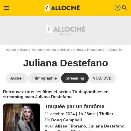
profil
menu
search
Accueil
Stars
Actrice
Actrice américaine
Juliana Destefano
Juliana Destefano : Films et séries online
Juliana Destefano
Accueil
Filmographie
Streaming
VOD, DVD
Retrouvez tous les films et séries TV disponibles en
streaming avec Juliana Destefano
Traquée par un fantôme
11 octobre 2024
|
1h 28min
|
Thriller
De
Doug Campbell
Avec
Alissa Filoramo
,
Juliana Destefano
,