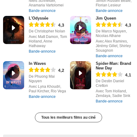
Niels Schneider,
Simon Russell Beale,
Anamaria Vartolomei
Florian Lesieur
Bande-annonce
Bande-annonce
L'Odyssée
Jim Queen
4,3
4,3
De Christopher Nolan
De Marco Nguyen,
Nicolas Athane
Avec Matt Damon, Tom
Holland, Anne
Avec Alex Ramires,
Hathaway
Jérémy Gillet, Shirley
Souagnon
Bande-annonce
Bande-annonce
In Waves
Spider-Man: Brand
New Day
4,2
4,1
De Phuong Mai
Nguyen
De Destin Daniel
Cretton
Avec Lyna Khoudri,
Paul Kircher, Rio Vega
Avec Tom Holland,
Zendaya, Sadie Sink
Bande-annonce
Bande-annonce
Tous les meilleurs films au ciné