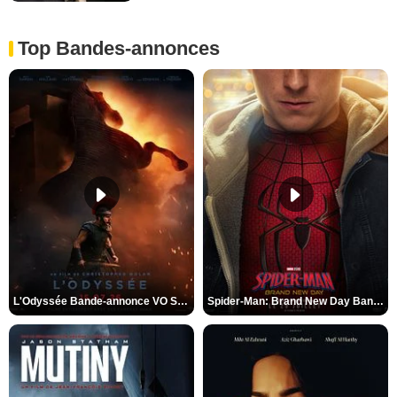
Top Bandes-annonces
L'Odyssée Bande-annonce VO STFR
Spider-Man: Brand New Day Bande-annonce VO STFR