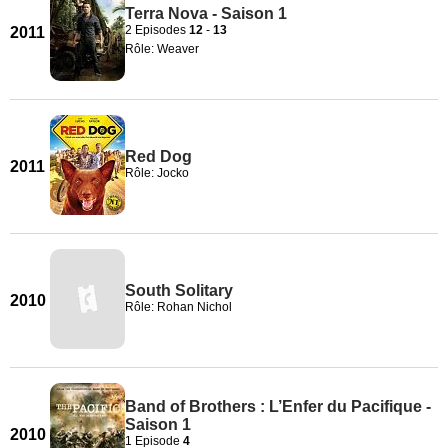
Terra Nova - Saison 1
2 Episodes
12
-
13
2011
Rôle: Weaver
Red Dog
2011
Rôle: Jocko
South Solitary
2010
Rôle: Rohan Nichol
Band of Brothers : L’Enfer du Pacifique -
Saison 1
2010
1 Episode
4