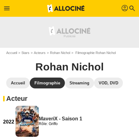
profil
menu
search
Accueil
Stars
Acteurs
Rohan Nichol
Filmographie Rohan Nichol
Rohan Nichol
Accueil
Filmographie
Streaming
VOD, DVD
Acteur
MaveriX - Saison 1
2022
Rôle: Griffo