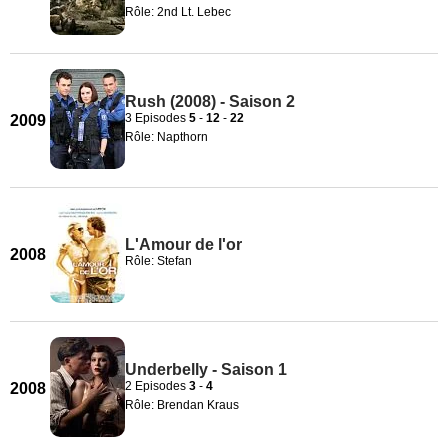
Rôle: 2nd Lt. Lebec
Rush (2008) - Saison 2
3 Episodes
5
-
12
-
22
2009
Rôle: Napthorn
L'Amour de l'or
2008
Rôle: Stefan
Underbelly - Saison 1
2 Episodes
3
-
4
2008
Rôle: Brendan Kraus