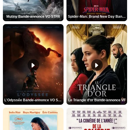
Mutiny Bande-annonce VO STFR
Spider-Man: Brand New Day Bande-annonce VO STFR
L'Odyssée Bande-annonce VO STFR
Le Triangle d'or Bande-annonce VF