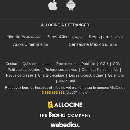
ALLOCINÉ À L'ÉTRANGER
Filmstarts
SensaCine
Beyazperde
Allemagne
Espagne
Turquie
AdoroCinema
Sensacine México
Brésil
Mexique
Contact
|
Qui sommes-nous
|
Recrutement
|
Publicité
|
CGU
|
CGV
|
Politique de cookies
|
Préférences cookies
|
Données Personnelles
|
Revue de presse
|
Charte d'écriture
|
Les services AlloCiné
|
Gérer Utiq
|
©AlloCiné
Retrouvez tous les horaires et infos de votre cinéma sur le numéro AlloCiné :
0 892 892 892
(0,90€/minute)