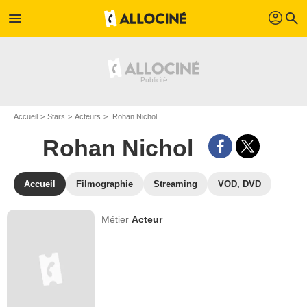
profil
menu
search
Accueil
Stars
Acteurs
Rohan Nichol
Rohan Nichol
Accueil
Filmographie
Streaming
VOD, DVD
Métier
Acteur