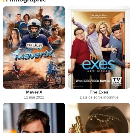
MaveriX
The Exes
12 mai 2022
Date de sortie inconnue