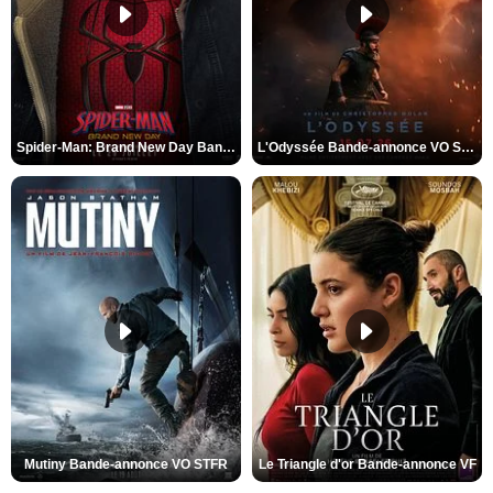
Spider-Man: Brand New Day Bande-annonce VO STFR
L'Odyssée Bande-annonce VO STFR
Mutiny Bande-annonce VO STFR
Le Triangle d'or Bande-annonce VF