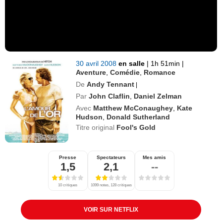
30 avril 2008
en salle
|
1h 51min
|
Aventure
,
Comédie
,
Romance
De
Andy Tennant
|
Par
John Claflin
,
Daniel Zelman
Avec
Matthew McConaughey
,
Kate
Hudson
,
Donald Sutherland
Titre original
Fool's Gold
Presse
Spectateurs
Mes amis
1,5
2,1
--
10 critiques
1099 notes, 128 critiques
VOIR SUR NETFLIX