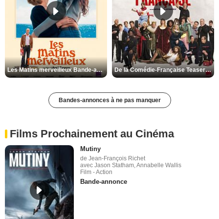
Les Matins merveilleux Bande-annonce VF
De la Comédie-Française Teaser VF
Bandes-annonces à ne pas manquer
Films Prochainement au Cinéma
Mutiny
de Jean-François Richet
avec Jason Statham, Annabelle Wallis
Film - Action
Bande-annonce