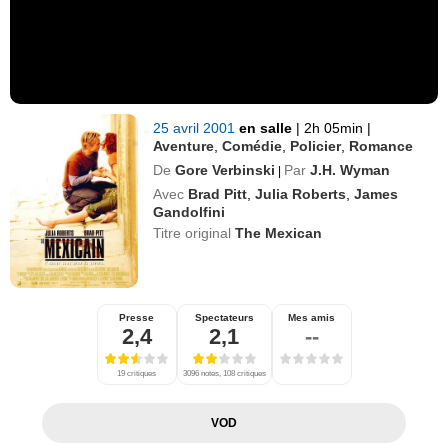
25 avril 2001
en salle
|
2h 05min
|
Aventure
,
Comédie
,
Policier
,
Romance
De
Gore Verbinski
Par
J.H. Wyman
|
Avec
Brad Pitt
,
Julia Roberts
,
James
Gandolfini
Titre original
The Mexican
Presse
Spectateurs
Mes amis
2,4
2,1
--
19 critiques
3096 notes, 108 critiques
VOD