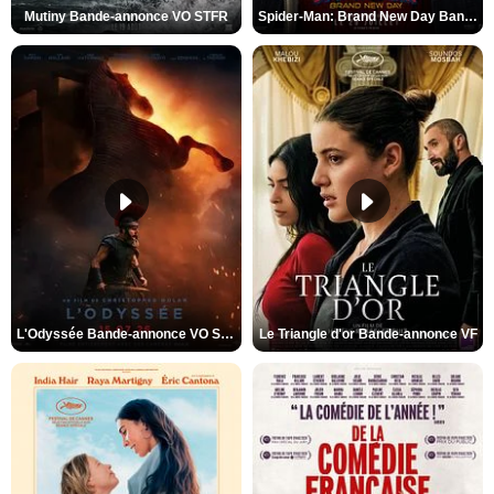
Mutiny Bande-annonce VO STFR
Spider-Man: Brand New Day Bande-annonce VO STFR
L'Odyssée Bande-annonce VO STFR
Le Triangle d'or Bande-annonce VF