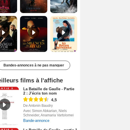
Le Triangle d'or Bande-annonce VF
Les Silences de Riyad Bande-annonce VO STFR
Les Matins merveilleux Bande-annonce VF
Bandes-annonces à ne pas manquer
illeurs films à l'affiche
La Bataille de Gaulle - Partie
2 : J’écris ton nom
4,5
De Antonin Baudry
Avec Simon Abkarian, Niels
Schneider, Anamaria Vartolomei
Bande-annonce