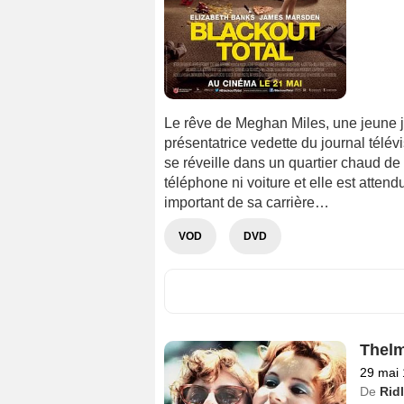
Le rêve de Meghan Miles, une jeune jo
présentatrice vedette du journal télév
se réveille dans un quartier chaud de
téléphone ni voiture et elle est attend
important de sa carrière…
VOD
DVD
Thelm
29 mai
De
Rid