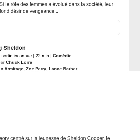
. Si le rôle des femmes a évolué dans la société, leur
ofond désir de vengeance...
g Sheldon
 sortie inconnue
|
22 min
|
Comédie
par
Chuck Lorre
in Armitage
,
Zoe Perry
,
Lance Barber
ory centré sur la jeunesse de Sheldon Cooper, le