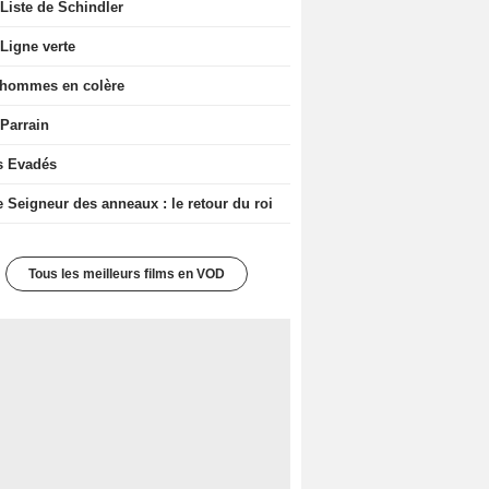
Liste de Schindler
Ligne verte
 hommes en colère
 Parrain
s Evadés
e Seigneur des anneaux : le retour du roi
Tous les meilleurs films en VOD