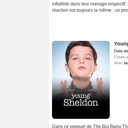
infidélité dans leur mariage respectif
réaction est toujours la même : un pr
Youn
Date de
Créée 
Avec
Ia
Dans ce prequel de The Big Bang The