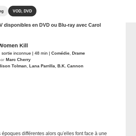
ng
VOD, DVD
 TV disponibles en DVD ou Blu-ray avec Carol
Women Kill
 sortie inconnue
|
48 min
|
Comédie
,
Drame
par
Marc Cherry
llison Tolman
,
Lana Parrilla
,
B.K. Cannon
s époques différentes alors qu'elles font face à une