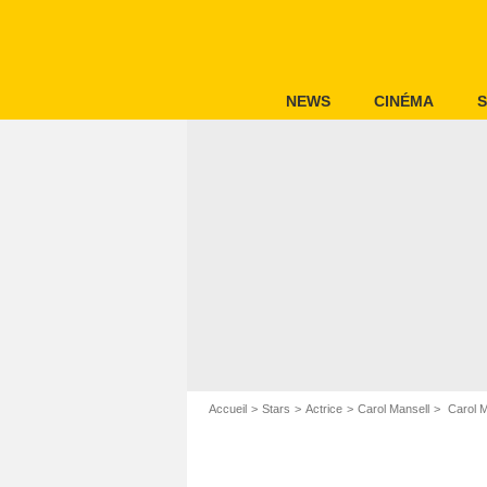
NEWS
CINÉMA
S
Accueil
Stars
Actrice
Carol Mansell
Carol M