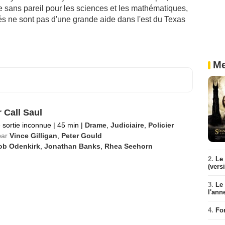
e sans pareil pour les sciences et les mathématiques,
s ne sont pas d'une grande aide dans l'est du Texas
Me
r Call Saul
 sortie inconnue
|
45 min
|
Drame
,
Judiciaire
,
Policier
par
Vince Gilligan
,
Peter Gould
ob Odenkirk
,
Jonathan Banks
,
Rhea Seehorn
2.
Le 
(vers
3.
Le
l'ann
4.
Fo