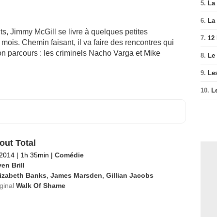
5.
La 
6.
La 
ts, Jimmy McGill se livre à quelques petites
7.
12
mois. Chemin faisant, il va faire des rencontres qui
on parcours : les criminels Nacho Varga et Mike
8.
Le
9.
Le
10.
L
out Total
 2014
|
1h 35min
|
Comédie
en Brill
lizabeth Banks
,
James Marsden
,
Gillian Jacobs
iginal
Walk Of Shame