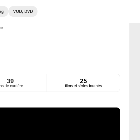
ng
VOD, DVD
ce
39
25
ns de carrière
films et séries tournés