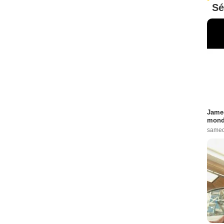
Sé
James
monde
samed