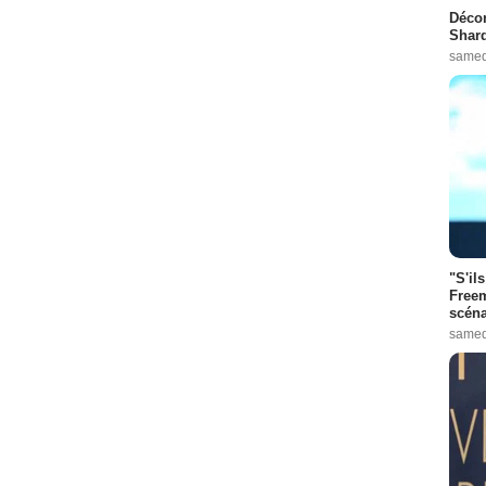
Décon
Shard
samed
"S'il
Freem
scéna
samed