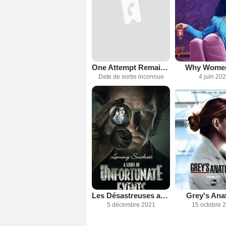
One Attempt Remaining
Why Women
Date de sortie inconnue
4 juin 20
Les Désastreuses aventures des orphelins Baudelaire
Grey's An
5 décembre 2021
15 octobre 