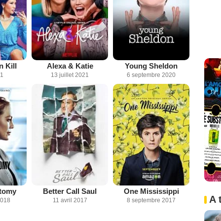
 Kill
Alexa & Katie
Young Sheldon
21
13 juillet 2021
6 septembre 2020
atomy
Better Call Saul
One Mississippi
A 
2018
11 avril 2017
8 septembre 2017