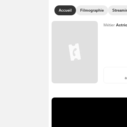
Accueil
Filmographie
Streami
Métier
Actri
a