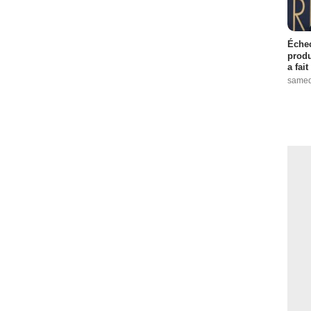
Échec
produ
a fai
samed