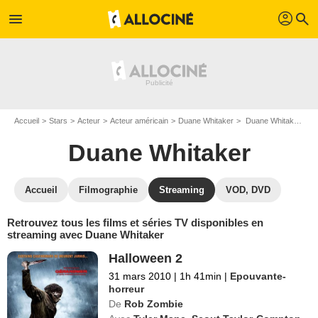
profil
menu
search
Accueil
Stars
Acteur
Acteur américain
Duane Whitaker
Duane Whitaker : Films et séries online
Duane Whitaker
Accueil
Filmographie
Streaming
VOD, DVD
Retrouvez tous les films et séries TV disponibles en
streaming avec Duane Whitaker
Halloween 2
31 mars 2010
|
1h 41min
|
Epouvante-
horreur
De
Rob Zombie