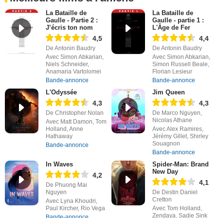
La Bataille de
La Bataille de
Gaulle - Partie 2 :
Gaulle - partie 1 :
J’écris ton nom
L'Âge de Fer
4,5
4,4
De Antonin Baudry
De Antonin Baudry
Avec Simon Abkarian,
Avec Simon Abkarian,
Niels Schneider,
Simon Russell Beale,
Anamaria Vartolomei
Florian Lesieur
Bande-annonce
Bande-annonce
L'Odyssée
Jim Queen
4,3
4,3
De Christopher Nolan
De Marco Nguyen,
Nicolas Athane
Avec Matt Damon, Tom
Holland, Anne
Avec Alex Ramires,
Hathaway
Jérémy Gillet, Shirley
Souagnon
Bande-annonce
Bande-annonce
In Waves
Spider-Man: Brand
New Day
4,2
4,1
De Phuong Mai
Nguyen
De Destin Daniel
Cretton
Avec Lyna Khoudri,
Paul Kircher, Rio Vega
Avec Tom Holland,
Zendaya, Sadie Sink
Bande-annonce