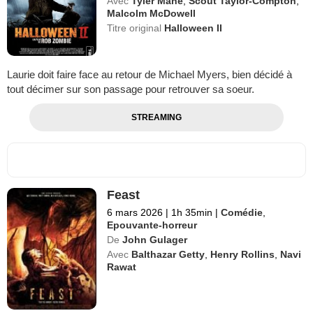
Avec
Tyler Mane
,
Scout Taylor-Compton
,
Malcolm McDowell
Titre original
Halloween II
Laurie doit faire face au retour de Michael Myers, bien décidé à
tout décimer sur son passage pour retrouver sa soeur.
STREAMING
Feast
6 mars 2026
|
1h 35min
|
Comédie
,
Epouvante-horreur
De
John Gulager
Avec
Balthazar Getty
,
Henry Rollins
,
Navi
Rawat