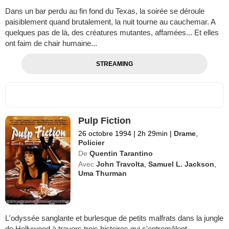
Dans un bar perdu au fin fond du Texas, la soirée se déroule
paisiblement quand brutalement, la nuit tourne au cauchemar. A
quelques pas de là, des créatures mutantes, affamées... Et elles
ont faim de chair humaine...
STREAMING
Pulp Fiction
26 octobre 1994
|
2h 29min
|
Drame
,
Policier
De
Quentin Tarantino
Avec
John Travolta
,
Samuel L. Jackson
,
Uma Thurman
L'odyssée sanglante et burlesque de petits malfrats dans la jungle
de Hollywood à travers trois histoires qui s'entremêlent.