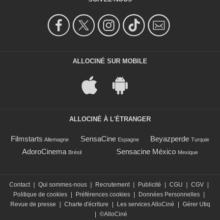
ALLOCINÉ SUR MOBILE
ALLOCINÉ À L'ÉTRANGER
Filmstarts
SensaCine
Beyazperde
Allemagne
Espagne
Turquie
AdoroCinema
Sensacine México
Brésil
Mexique
Contact
|
Qui sommes-nous
|
Recrutement
|
Publicité
|
CGU
|
CGV
|
Politique de cookies
|
Préférences cookies
|
Données Personnelles
|
Revue de presse
|
Charte d'écriture
|
Les services AlloCiné
|
Gérer Utiq
|
©AlloCiné