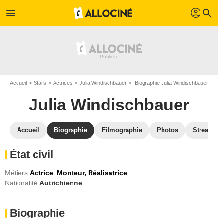
profil
menu
search
Accueil
Stars
Actrices
Julia Windischbauer
Biographie Julia Windischbauer
Julia Windischbauer
Accueil
Biographie
Filmographie
Photos
Streami
État civil
Métiers
Actrice,
Monteur,
Réalisatrice
Nationalité
Autrichienne
Biographie