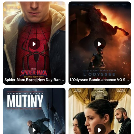
Spider-Man: Brand New Day Bande-annonce VO STFR
L'Odyssée Bande-annonce VO STFR