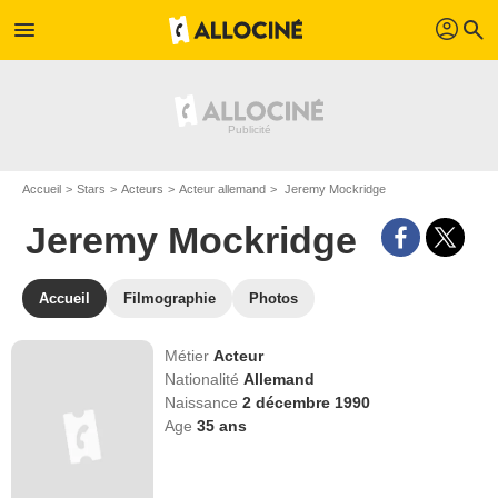
profil
menu
search
Accueil
Stars
Acteurs
Acteur allemand
Jeremy Mockridge
Jeremy Mockridge
Accueil
Filmographie
Photos
Métier
Acteur
Nationalité
Allemand
Naissance
2 décembre 1990
Age
35
ans