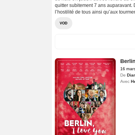
quitter subitement 7 ans auparavant. D
l’hostilité de tous ainsi qu’aux tourm
VOD
Berli
16 mar
De
Dia
Avec
He