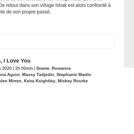
e retour dans son village Ishak est alors confronté à
ents de son propre passé.
n, I Love You
s 2020
|
2h 00min
|
Drame
,
Romance
nna Agron
,
Massy Tadjedin
,
Stephanie Martin
len Mirren
,
Keira Knightley
,
Mickey Rourke