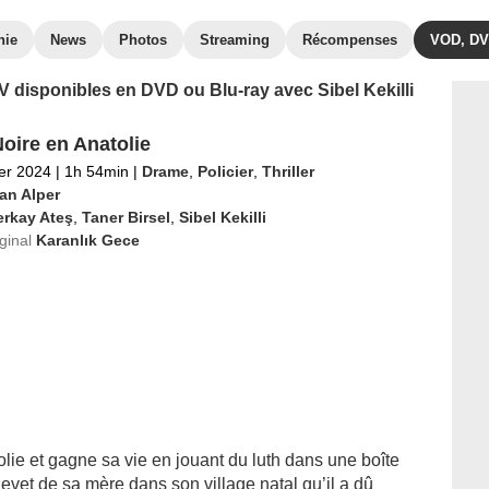
hie
News
Photos
Streaming
Récompenses
VOD, D
TV disponibles en DVD ou Blu-ray avec Sibel Kekilli
Noire en Anatolie
ier 2024
|
1h 54min
|
Drame
,
Policier
,
Thriller
an Alper
erkay Ateş
,
Taner Birsel
,
Sibel Kekilli
iginal
Karanlık Gece
olie et gagne sa vie en jouant du luth dans une boîte
chevet de sa mère dans son village natal qu’il a dû