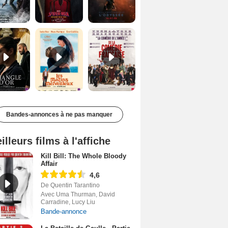
Le Triangle d'or Bande-annonce VF
Les Matins merveilleux Bande-annonce VF
De la Comédie-Française Teaser VF
Bandes-annonces à ne pas manquer
illeurs films à l'affiche
Kill Bill: The Whole Bloody
Affair
4,6
De Quentin Tarantino
Avec Uma Thurman, David
Carradine, Lucy Liu
Bande-annonce