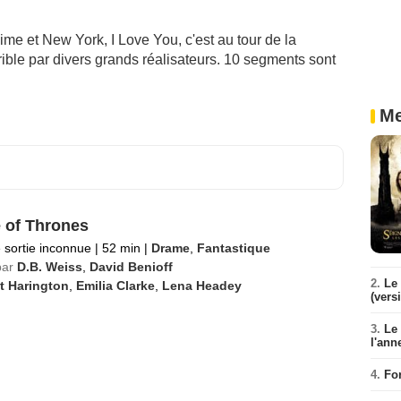
aime et New York, I Love You, c'est au tour de la
rible par divers grands réalisateurs. 10 segments sont
Me
of Thrones
 sortie inconnue
|
52 min
|
Drame
,
Fantastique
par
D.B. Weiss
,
David Benioff
2.
Le 
t Harington
,
Emilia Clarke
,
Lena Headey
(vers
3.
Le
l'ann
4.
Fo