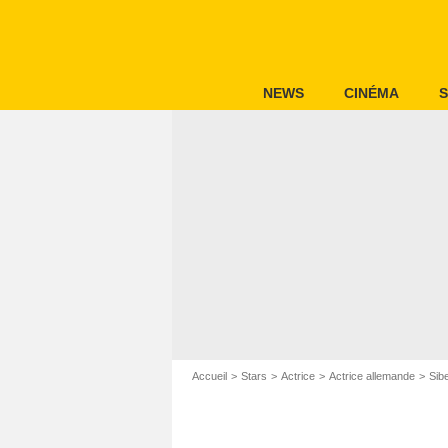
NEWS
CINÉMA
S
Accueil
Stars
Actrice
Actrice allemande
Sibe