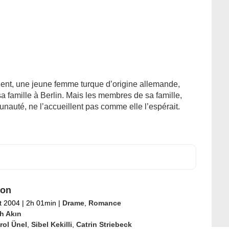
olent, une jeune femme turque d’origine allemande,
 sa famille à Berlin. Mais les membres de sa famille,
nauté, ne l’accueillent pas comme elle l’espérait.
 on
et 2004
|
2h 01min
|
Drame
,
Romance
ih Akın
rol Ünel
,
Sibel Kekilli
,
Catrin Striebeck