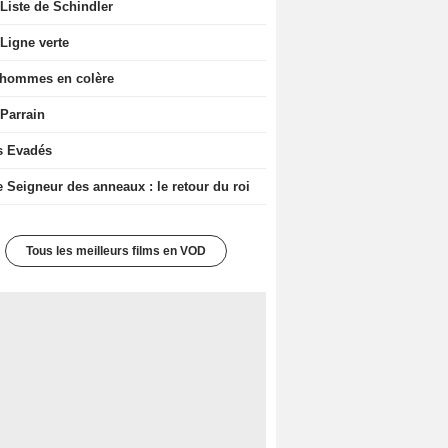
Liste de Schindler
Ligne verte
 hommes en colère
 Parrain
s Evadés
e Seigneur des anneaux : le retour du roi
Tous les meilleurs films en VOD