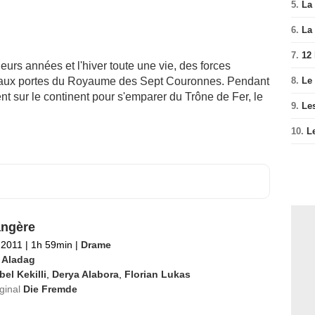
5.
La 
6.
La 
7.
12
eurs années et l'hiver toute une vie, des forces
nt aux portes du Royaume des Sept Couronnes. Pendant
8.
Le
ent sur le continent pour s'emparer du Trône de Fer, le
9.
Le
10.
L
angère
l 2011
|
1h 59min
|
Drame
 Aladag
bel Kekilli
,
Derya Alabora
,
Florian Lukas
iginal
Die Fremde