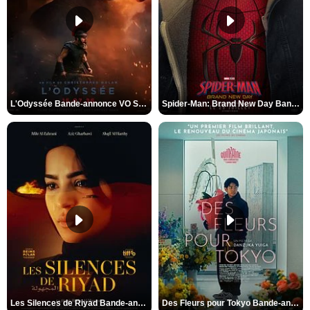
L'Odyssée Bande-annonce VO STFR
Spider-Man: Brand New Day Bande-annonce VO STFR
Les Silences de Riyad Bande-annonce VO STFR
Des Fleurs pour Tokyo Bande-annonce VO STFR