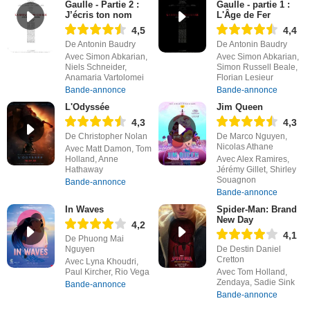
Gaulle - Partie 2 :
Gaulle - partie 1 :
J’écris ton nom
L'Âge de Fer
4,5
4,4
De Antonin Baudry
De Antonin Baudry
Avec Simon Abkarian,
Avec Simon Abkarian,
Niels Schneider,
Simon Russell Beale,
Anamaria Vartolomei
Florian Lesieur
Bande-annonce
Bande-annonce
L'Odyssée
Jim Queen
4,3
4,3
De Christopher Nolan
De Marco Nguyen,
Nicolas Athane
Avec Matt Damon, Tom
Holland, Anne
Avec Alex Ramires,
Hathaway
Jérémy Gillet, Shirley
Souagnon
Bande-annonce
Bande-annonce
In Waves
Spider-Man: Brand
New Day
4,2
4,1
De Phuong Mai
Nguyen
De Destin Daniel
Cretton
Avec Lyna Khoudri,
Paul Kircher, Rio Vega
Avec Tom Holland,
Zendaya, Sadie Sink
Bande-annonce
Bande-annonce