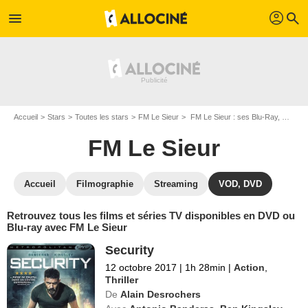
profil
menu
search
Accueil
Stars
Toutes les stars
FM Le Sieur
FM Le Sieur : ses Blu-Ray, DVD, VOD, SVOD
FM Le Sieur
Accueil
Filmographie
Streaming
VOD, DVD
Retrouvez tous les films et séries TV disponibles en DVD ou
Blu-ray avec FM Le Sieur
Security
12 octobre 2017
|
1h 28min
|
Action
,
Thriller
De
Alain Desrochers