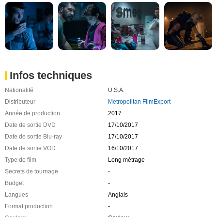
Infos techniques
Nationalité
U.S.A.
Distributeur
Metropolitan FilmExport
Année de production
2017
Date de sortie DVD
17/10/2017
Date de sortie Blu-ray
17/10/2017
Date de sortie VOD
16/10/2017
Type de film
Long métrage
Secrets de tournage
-
Budget
-
Langues
Anglais
Format production
-