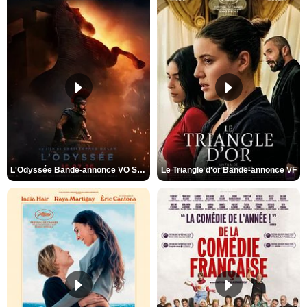
L'Odyssée Bande-annonce VO STFR
Le Triangle d'or Bande-annonce VF