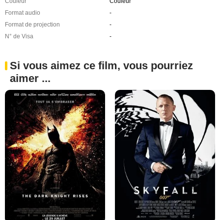
Couleur
Couleur
Format audio
-
Format de projection
-
N° de Visa
-
Si vous aimez ce film, vous pourriez
aimer ...