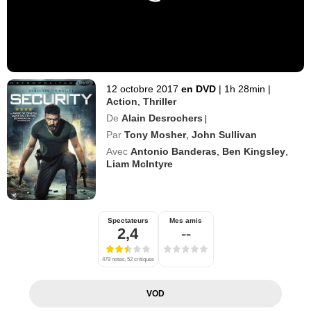
12 octobre 2017
en DVD
|
1h 28min
|
Action
,
Thriller
De
Alain Desrochers
|
Par
Tony Mosher
,
John Sullivan
Avec
Antonio Banderas
,
Ben Kingsley
,
Liam McIntyre
Spectateurs
Mes amis
2,4
--
479 notes, 52 critiques
VOD