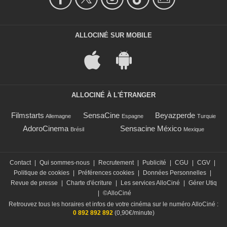
ALLOCINÉ SUR MOBILE
ALLOCINÉ À L'ÉTRANGER
Filmstarts
SensaCine
Beyazperde
Allemagne
Espagne
Turquie
AdoroCinema
Sensacine México
Brésil
Mexique
Contact
|
Qui sommes-nous
|
Recrutement
|
Publicité
|
CGU
|
CGV
|
Politique de cookies
|
Préférences cookies
|
Données Personnelles
|
Revue de presse
|
Charte d'écriture
|
Les services AlloCiné
|
Gérer Utiq
|
©AlloCiné
Retrouvez tous les horaires et infos de votre cinéma sur le numéro AlloCiné :
0 892 892 892
(0,90€/minute)