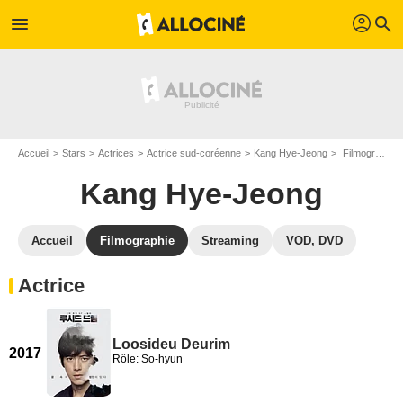
profil
menu
search
Accueil
Stars
Actrices
Actrice sud-coréenne
Kang Hye-Jeong
Filmographie Kang Hye-Jeong
Kang Hye-Jeong
Accueil
Filmographie
Streaming
VOD, DVD
Actrice
Loosideu Deurim
2017
Rôle: So-hyun