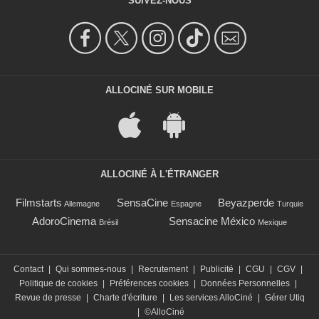
SUIVEZ-NOUS
ALLOCINÉ SUR MOBILE
ALLOCINÉ À L'ÉTRANGER
Filmstarts
SensaCine
Beyazperde
Allemagne
Espagne
Turquie
AdoroCinema
Sensacine México
Brésil
Mexique
Contact
|
Qui sommes-nous
|
Recrutement
|
Publicité
|
CGU
|
CGV
|
Politique de cookies
|
Préférences cookies
|
Données Personnelles
|
Revue de presse
|
Charte d'écriture
|
Les services AlloCiné
|
Gérer Utiq
|
©AlloCiné