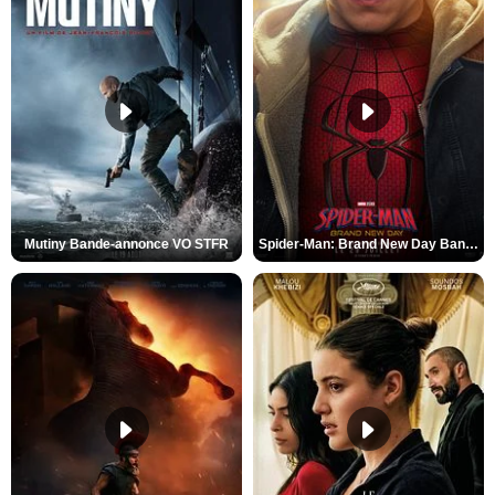
Mutiny Bande-annonce VO STFR
Spider-Man: Brand New Day Bande-annonce VO STFR