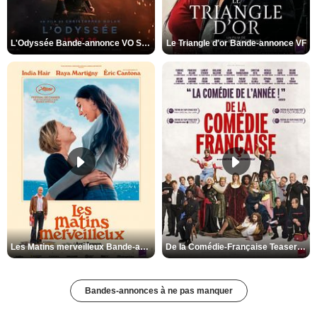
L'Odyssée Bande-annonce VO STFR
Le Triangle d'or Bande-annonce VF
Les Matins merveilleux Bande-annonce VF
De la Comédie-Française Teaser VF
Bandes-annonces à ne pas manquer