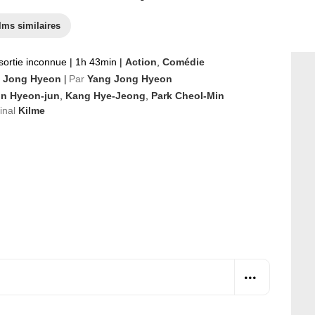
lms similaires
sortie inconnue
|
1h 43min
|
Action
,
Comédie
 Jong Hyeon
Par
Yang Jong Hyeon
|
in Hyeon-jun
,
Kang Hye-Jeong
,
Park Cheol-Min
ginal
Kilme