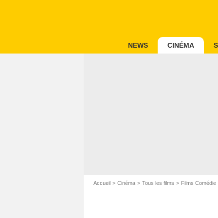
NEWS
CINÉMA
S
Accueil
Cinéma
Tous les films
Films Comédie