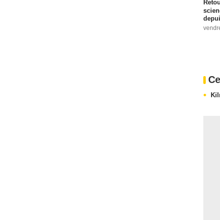
Retou
scien
depui
vendr
Ce
Ki