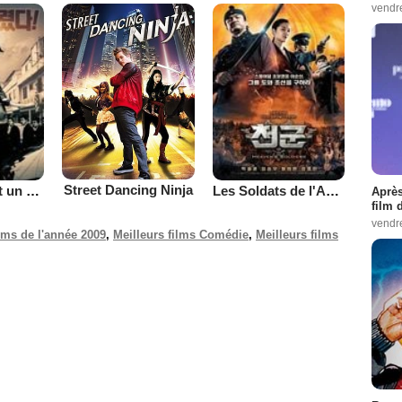
vendr
Street Dancing Ninja
Ma Femme est un gangster 2
Les Soldats de l'Apocalypse
Après
film 
vendr
ilms de l'année 2009
,
Meilleurs films Comédie
,
Meilleurs films