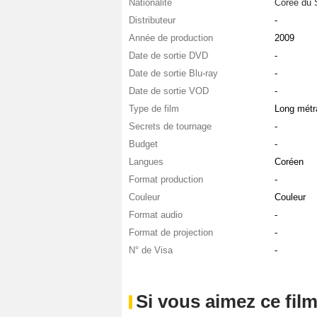
Nationalité
Corée du 
Distributeur
-
Année de production
2009
Date de sortie DVD
-
Date de sortie Blu-ray
-
Date de sortie VOD
-
Type de film
Long métr
Secrets de tournage
-
Budget
-
Langues
Coréen
Format production
-
Couleur
Couleur
Format audio
-
Format de projection
-
N° de Visa
-
Si vous aimez ce film