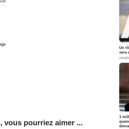
Sud
age
Un rô
sera 
vendr
1 mil
, vous pourriez aimer ...
quand
devra