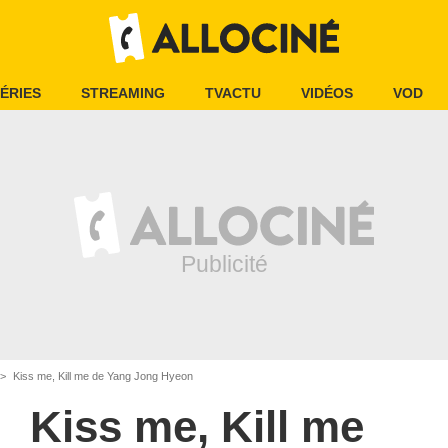
ÉRIES
STREAMING
TVACTU
VIDÉOS
VOD
Kiss me, Kill me de Yang Jong Hyeon
Kiss me, Kill me