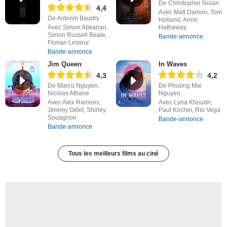
De Christopher Nolan
4,4
Avec Matt Damon, Tom
De Antonin Baudry
Holland, Anne
Avec Simon Abkarian,
Hathaway
Simon Russell Beale,
Bande-annonce
Florian Lesieur
Bande-annonce
Jim Queen
In Waves
4,3
4,2
De Marco Nguyen,
De Phuong Mai
Nicolas Athane
Nguyen
Avec Alex Ramires,
Avec Lyna Khoudri,
Jérémy Gillet, Shirley
Paul Kircher, Rio Vega
Souagnon
Bande-annonce
Bande-annonce
Tous les meilleurs films au ciné