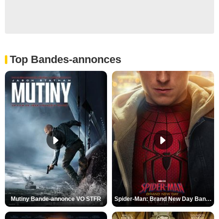
Top Bandes-annonces
Mutiny Bande-annonce VO STFR
Spider-Man: Brand New Day Bande-annonce VO STFR