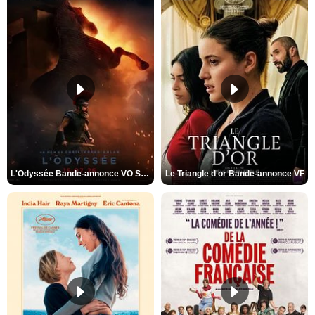
L'Odyssée Bande-annonce VO STFR
Le Triangle d'or Bande-annonce VF