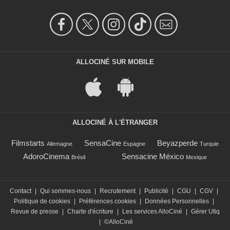
ALLOCINÉ SUR MOBILE
ALLOCINÉ À L'ÉTRANGER
Filmstarts
SensaCine
Beyazperde
Allemagne
Espagne
Turquie
AdoroCinema
Sensacine México
Brésil
Mexique
Contact
|
Qui sommes-nous
|
Recrutement
|
Publicité
|
CGU
|
CGV
|
Politique de cookies
|
Préférences cookies
|
Données Personnelles
|
Revue de presse
|
Charte d'écriture
|
Les services AlloCiné
|
Gérer Utiq
|
©AlloCiné