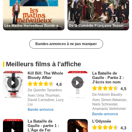
Les Matins merveilleux Bande-annonce VF
De la Comédie-Française Teaser VF
Bandes-annonces à ne pas manquer
Meilleurs films à l'affiche
Kill Bill: The Whole
La Bataille de
Bloody Affair
Gaulle - Partie 2 :
J’écris ton nom
4,6
4,5
De Quentin Tarantino
De Antonin Baudry
Avec Uma Thurman,
David Carradine, Lucy
Avec Simon Abkarian,
Liu
Niels Schneider,
Anamaria Vartolomei
Bande-annonce
Bande-annonce
La Bataille de
L'Odyssée
Gaulle - partie 1 :
4,3
L'Âge de Fer