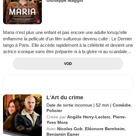
Giuseppe Maggio
Maria n’est plus une enfant et pas encore une adulte lorsqu’elle
enflamme la pellicule d’un film sulfureux devenu culte : Le Dernier
tango à Paris. Elle accède rapidement à la célébrité et devient une
actrice iconique sans être préparée ni à la gloire ni au scandale…
VOD
L'Art du crime
Date de sortie inconnue
|
52 min
|
Comédie
,
Policier
Créée par
Angèle Herry-Leclerc
,
Pierre-
Yves Mora
Avec
Nicolas Gob
,
Eléonore Bernheim
,
Benjamin Egner