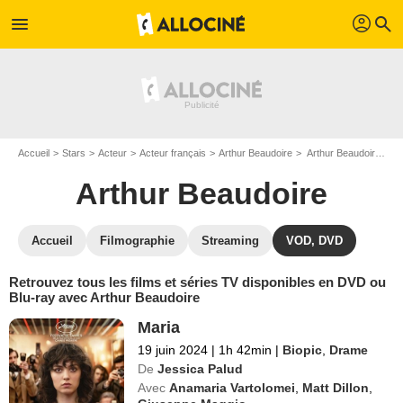
profil
menu
search
Accueil
Stars
Acteur
Acteur français
Arthur Beaudoire
Arthur Beaudoire : ses Blu-Ray, DVD, VOD, SVOD
Arthur Beaudoire
Accueil
Filmographie
Streaming
VOD, DVD
Retrouvez tous les films et séries TV disponibles en DVD ou
Blu-ray avec Arthur Beaudoire
Maria
19 juin 2024
|
1h 42min
|
Biopic
,
Drame
De
Jessica Palud
Avec
Anamaria Vartolomei
,
Matt Dillon
,