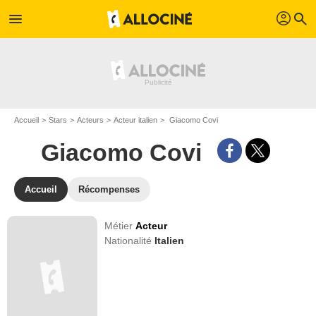
profil
menu
search
Accueil
Stars
Acteurs
Acteur italien
Giacomo Covi
Giacomo Covi
Accueil
Récompenses
Métier
Acteur
Nationalité
Italien