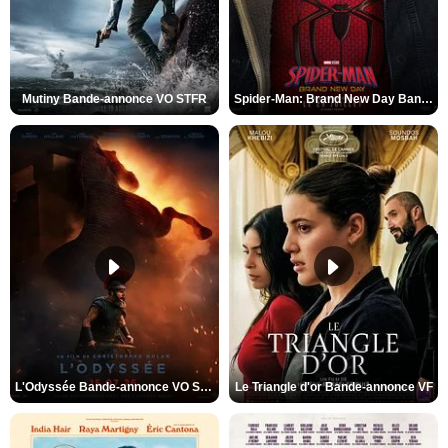
Mutiny Bande-annonce VO STFR
Spider-Man: Brand New Day Bande-annonce VO STFR
L'Odyssée Bande-annonce VO STFR
Le Triangle d'or Bande-annonce VF