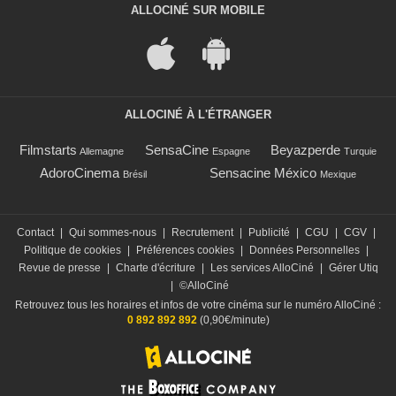
ALLOCINÉ SUR MOBILE
ALLOCINÉ À L'ÉTRANGER
Filmstarts
SensaCine
Beyazperde
Allemagne
Espagne
Turquie
AdoroCinema
Sensacine México
Brésil
Mexique
Contact
|
Qui sommes-nous
|
Recrutement
|
Publicité
|
CGU
|
CGV
|
Politique de cookies
|
Préférences cookies
|
Données Personnelles
|
Revue de presse
|
Charte d'écriture
|
Les services AlloCiné
|
Gérer Utiq
|
©AlloCiné
Retrouvez tous les horaires et infos de votre cinéma sur le numéro AlloCiné :
0 892 892 892
(0,90€/minute)