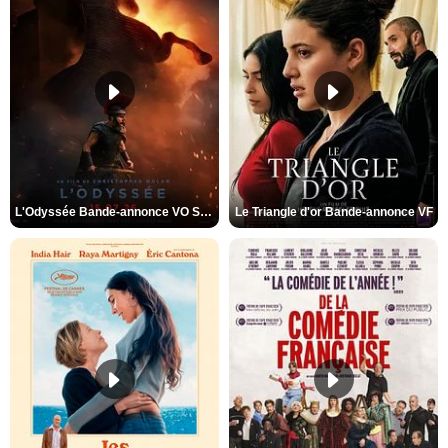
L'Odyssée Bande-annonce VO STFR
Le Triangle d'or Bande-annonce VF