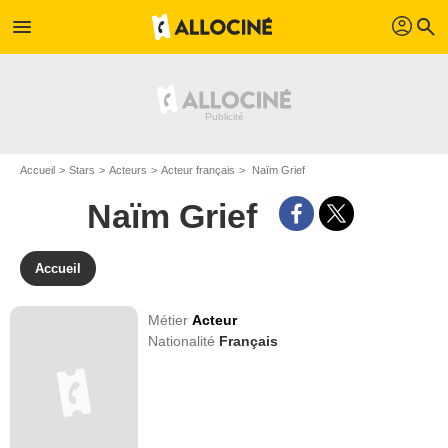
profil
menu
search
Accueil
Stars
Acteurs
Acteur français
Naïm Grief
Naïm Grief
Accueil
Métier
Acteur
Nationalité
Français