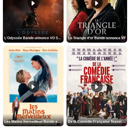
L'Odyssée Bande-annonce VO STFR
Le Triangle d'or Bande-annonce VF
Les Matins merveilleux Bande-annonce VF
De la Comédie-Française Teaser VF