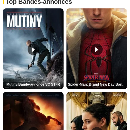
Top Bandes-annonces
Mutiny Bande-annonce VO STFR
Spider-Man: Brand New Day Bande-annonce VO STFR