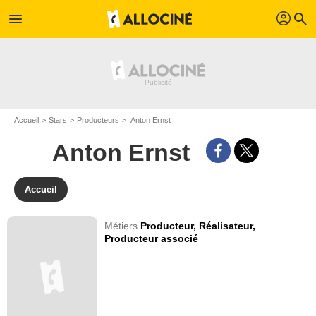
profil
menu
search
Accueil
Stars
Producteurs
Anton Ernst
Anton Ernst
Accueil
Métiers
Producteur,
Réalisateur,
Producteur associé