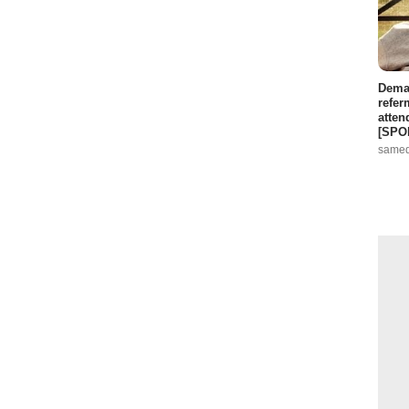
Demai
refer
atten
[SPO
samed