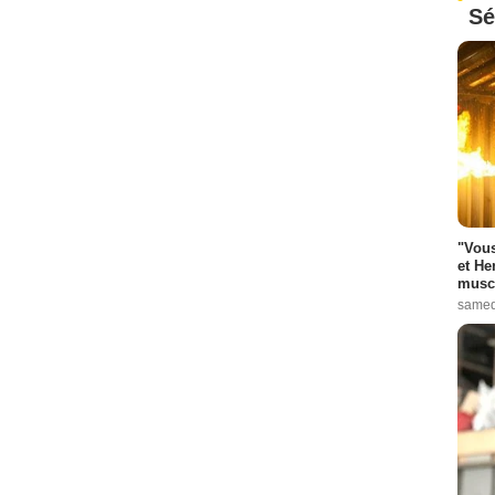
Sé
"Vous
et He
muscl
samed