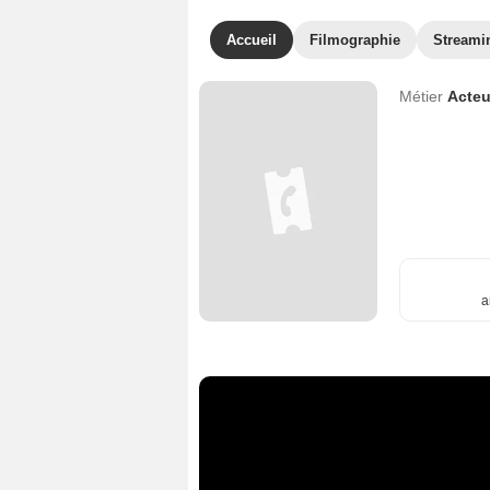
Accueil
Filmographie
Streami
Métier
Acteu
a