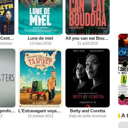
The Twentieth Century
Lune de miel
All you can eat Bouddha
inconnue
13 mars 2019
31 août 2018
Dans les eaux profondes
L'Extravagant voyage du jeune et prodigieux T.S. Spivet
Betty and Coretta
A 
15
16 octobre 2013
Date de sortie inconnue