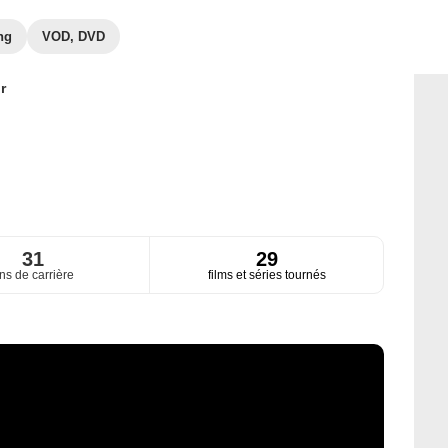
ng
VOD, DVD
r
31
29
ns de carrière
films et séries tournés