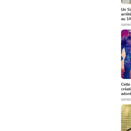
Un Si
arrêt
au 14
samed
Cette
créat
adoré
samed